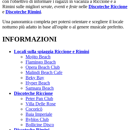
con l'obiettivo di informare i ragazzi in vacanza a Riccione e a
Rimini sulle migliori
serate
,
eventi
e
feste
nelle
Discoteche Riccione
e
Discoteche Rimini
.
Una panoramica completa per potersi orientare e scegliere il locale
notturno più adatto in base all'ospite o al genere musicale preferito.
INFORMAZIONI
Locali sulla spiaggia Riccione e Rimini
Mojito Beach
Flamingo Beach
Opera Beach Club
Malindi Beach Cafe
Beky Bay
Hyper Beach
Samsara Beach
Discoteche Riccione
Peter Pan Club
Villa Delle Rose
Cocoricò
Baia Imperiale
Byblos Club
Bollicine Disco
Discoteche Rimini