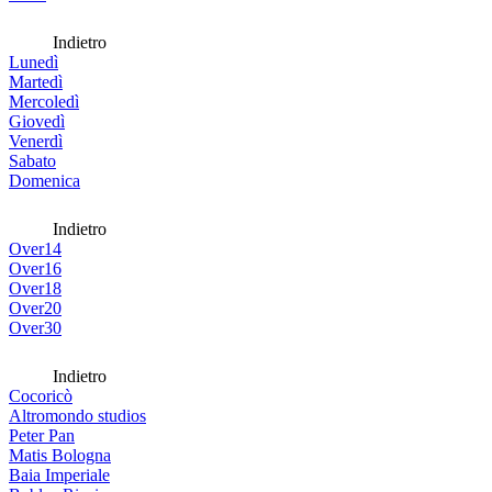
Indietro
Lunedì
Martedì
Mercoledì
Giovedì
Venerdì
Sabato
Domenica
Indietro
Over14
Over16
Over18
Over20
Over30
Indietro
Cocoricò
Altromondo studios
Peter Pan
Matis Bologna
Baia Imperiale