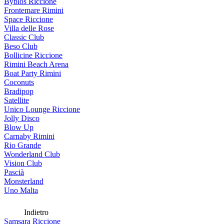
Byblos Riccione
Frontemare Rimini
Space Riccione
Villa delle Rose
Classic Club
Beso Club
Bollicine Riccione
Rimini Beach Arena
Boat Party Rimini
Coconuts
Bradipop
Satellite
Unico Lounge Riccione
Jolly Disco
Blow Up
Carnaby Rimini
Rio Grande
Wonderland Club
Vision Club
Pascià
Monsterland
Uno Malta
Indietro
Samsara Riccione