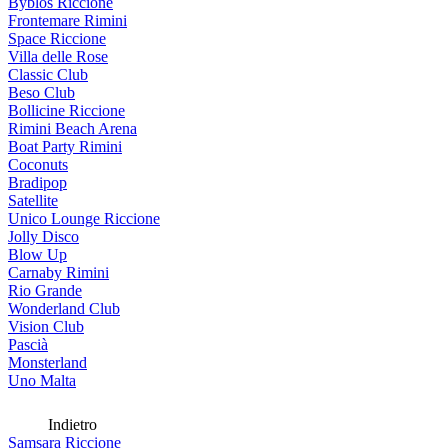
Byblos Riccione
Frontemare Rimini
Space Riccione
Villa delle Rose
Classic Club
Beso Club
Bollicine Riccione
Rimini Beach Arena
Boat Party Rimini
Coconuts
Bradipop
Satellite
Unico Lounge Riccione
Jolly Disco
Blow Up
Carnaby Rimini
Rio Grande
Wonderland Club
Vision Club
Pascià
Monsterland
Uno Malta
Indietro
Samsara Riccione