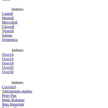
Indietro
Lunedì
Martedì
Mercoledì
Giovedì
Venerdì
Sabato
Domenica
Indietro
Over14
Over16
Over18
Over20
Over30
Indietro
Cocoricò
Altromondo studios
Peter Pan
Matis Bologna
Baia Imperiale