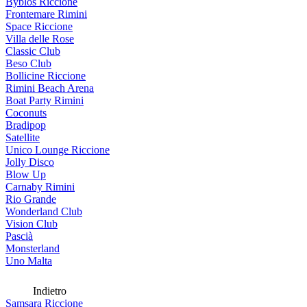
Byblos Riccione
Frontemare Rimini
Space Riccione
Villa delle Rose
Classic Club
Beso Club
Bollicine Riccione
Rimini Beach Arena
Boat Party Rimini
Coconuts
Bradipop
Satellite
Unico Lounge Riccione
Jolly Disco
Blow Up
Carnaby Rimini
Rio Grande
Wonderland Club
Vision Club
Pascià
Monsterland
Uno Malta
Indietro
Samsara Riccione