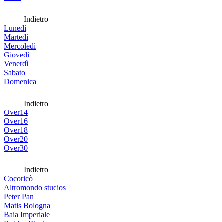
Indietro
Lunedì
Martedì
Mercoledì
Giovedì
Venerdì
Sabato
Domenica
Indietro
Over14
Over16
Over18
Over20
Over30
Indietro
Cocoricò
Altromondo studios
Peter Pan
Matis Bologna
Baia Imperiale