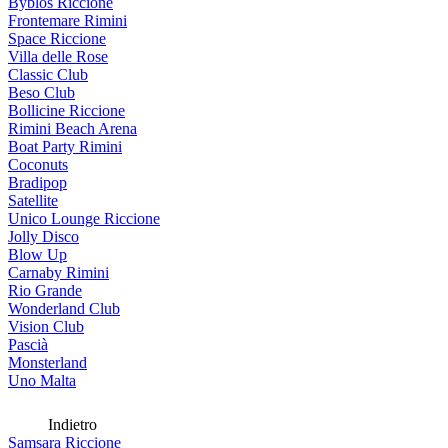
Byblos Riccione
Frontemare Rimini
Space Riccione
Villa delle Rose
Classic Club
Beso Club
Bollicine Riccione
Rimini Beach Arena
Boat Party Rimini
Coconuts
Bradipop
Satellite
Unico Lounge Riccione
Jolly Disco
Blow Up
Carnaby Rimini
Rio Grande
Wonderland Club
Vision Club
Pascià
Monsterland
Uno Malta
Indietro
Samsara Riccione