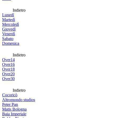
Indietro
Lunedì
Martedì
Mercoledì
Giovedì
Venerdì
Sabato
Domenica
Indietro
Over14
Over16
Over18
Over20
Over30
Indietro
Cocoricò
Altromondo studios
Peter Pan
Matis Bologna
Baia Imperiale