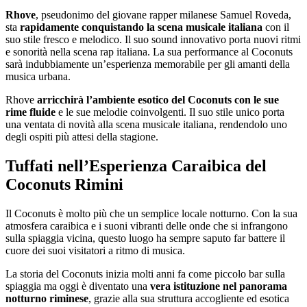
Rhove
, pseudonimo del giovane rapper milanese Samuel Roveda,
sta
rapidamente conquistando la scena musicale italiana
con il
suo stile fresco e melodico. Il suo sound innovativo porta nuovi ritmi
e sonorità nella scena rap italiana. La sua performance al Coconuts
sarà indubbiamente un’esperienza memorabile per gli amanti della
musica urbana.
Rhove
arricchirà l’ambiente esotico del Coconuts con le sue
rime fluide
e le sue melodie coinvolgenti. Il suo stile unico porta
una ventata di novità alla scena musicale italiana, rendendolo uno
degli ospiti più attesi della stagione.
Tuffati nell’Esperienza Caraibica del
Coconuts Rimini
Il Coconuts è molto più che un semplice locale notturno. Con la sua
atmosfera caraibica e i suoni vibranti delle onde che si infrangono
sulla spiaggia vicina, questo luogo ha sempre saputo far battere il
cuore dei suoi visitatori a ritmo di musica.
La storia del Coconuts inizia molti anni fa come piccolo bar sulla
spiaggia ma oggi è diventato una
vera istituzione nel panorama
notturno riminese
, grazie alla sua struttura accogliente ed esotica