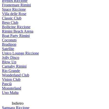
Byblos Riccione
Frontemare Rimini
Space Riccione
Villa delle Rose
Classic Club
Beso Club
Bollicine Riccione
Rimini Beach Arena
Boat Party Rimini
Coconuts
Bradipop
Satellite
Unico Lounge Riccione
Jolly Disco
Blow Up
Carnaby Rimini
Rio Grande
Wonderland Club
Vision Club
Pascià
Monsterland
Uno Malta
Indietro
Samsara Riccione