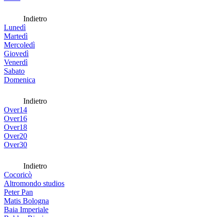
Indietro
Lunedì
Martedì
Mercoledì
Giovedì
Venerdì
Sabato
Domenica
Indietro
Over14
Over16
Over18
Over20
Over30
Indietro
Cocoricò
Altromondo studios
Peter Pan
Matis Bologna
Baia Imperiale