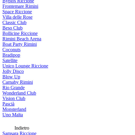
Byblos Riccione
Frontemare Rimini
Space Riccione
Villa delle Rose
Classic Club
Beso Club
Bollicine Riccione
Rimini Beach Arena
Boat Party Rimini
Coconuts
Bradipop
Satellite
Unico Lounge Riccione
Jolly Disco
Blow Up
Carnaby Rimini
Rio Grande
Wonderland Club
Vision Club
Pascià
Monsterland
Uno Malta
Indietro
Samsara Riccione