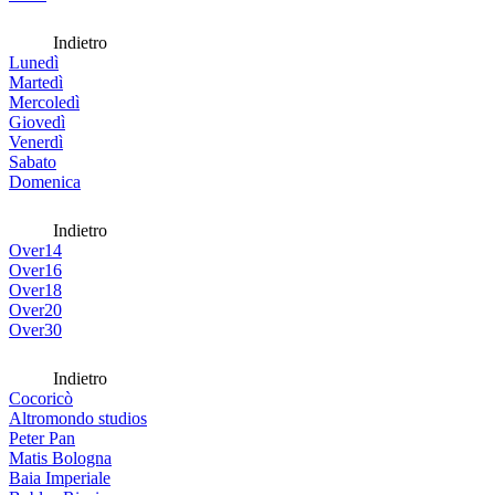
Indietro
Lunedì
Martedì
Mercoledì
Giovedì
Venerdì
Sabato
Domenica
Indietro
Over14
Over16
Over18
Over20
Over30
Indietro
Cocoricò
Altromondo studios
Peter Pan
Matis Bologna
Baia Imperiale