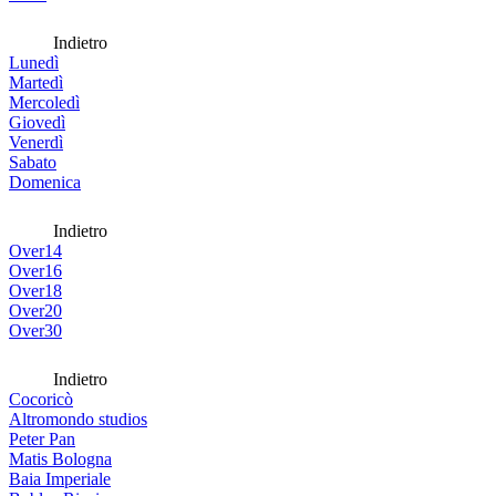
Indietro
Lunedì
Martedì
Mercoledì
Giovedì
Venerdì
Sabato
Domenica
Indietro
Over14
Over16
Over18
Over20
Over30
Indietro
Cocoricò
Altromondo studios
Peter Pan
Matis Bologna
Baia Imperiale