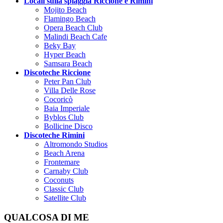
Locali sulla spiaggia Riccione e Rimini
Mojito Beach
Flamingo Beach
Opera Beach Club
Malindi Beach Cafe
Beky Bay
Hyper Beach
Samsara Beach
Discoteche Riccione
Peter Pan Club
Villa Delle Rose
Cocoricò
Baia Imperiale
Byblos Club
Bollicine Disco
Discoteche Rimini
Altromondo Studios
Beach Arena
Frontemare
Carnaby Club
Coconuts
Classic Club
Satellite Club
QUALCOSA DI ME