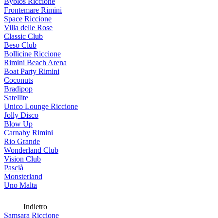
Byblos Riccione
Frontemare Rimini
Space Riccione
Villa delle Rose
Classic Club
Beso Club
Bollicine Riccione
Rimini Beach Arena
Boat Party Rimini
Coconuts
Bradipop
Satellite
Unico Lounge Riccione
Jolly Disco
Blow Up
Carnaby Rimini
Rio Grande
Wonderland Club
Vision Club
Pascià
Monsterland
Uno Malta
Indietro
Samsara Riccione