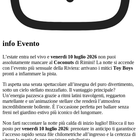
info Evento
L’estate entra nel vivo e
venerdì 10 luglio 2026
non puoi
assolutamente mancare al
Coconuts
di Rimini! La notte si accende
con l’evento più sensuale della Riviera: arrivano i mitici
Toy Boys
pronti a infiammare la pista.
Ti aspetta una serata spettacolare all’insegna del puro divertimento,
sotto un cielo stellato mozzafiato. Il vantaggio principale?
Un’energia pazzesca grazie a ritmi latini travolgenti, reggaeton
martellante e un’animazione stellare che renderà l’atmosfera
incredibilmente bollente. È l’occasione perfetta per ballare senza
freni nel giardino estivo più iconico del lungomare.
Non farti raccontare la notte più calda di inizio luglio! Blocca il tuo
posto per
venerdì 10 luglio 2026
: prenotare in anticipo ti garantisce
l’accesso rapido senza file chilometriche all’ingresso e la certezza di
vivere la magia da una posizione privilegiata.