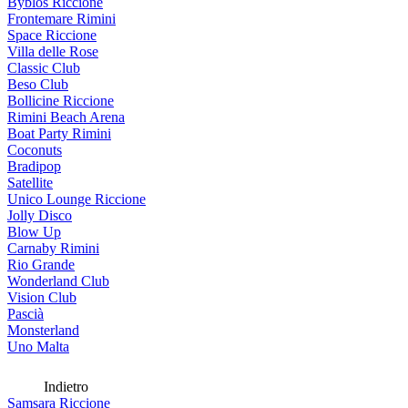
Byblos Riccione
Frontemare Rimini
Space Riccione
Villa delle Rose
Classic Club
Beso Club
Bollicine Riccione
Rimini Beach Arena
Boat Party Rimini
Coconuts
Bradipop
Satellite
Unico Lounge Riccione
Jolly Disco
Blow Up
Carnaby Rimini
Rio Grande
Wonderland Club
Vision Club
Pascià
Monsterland
Uno Malta
Indietro
Samsara Riccione