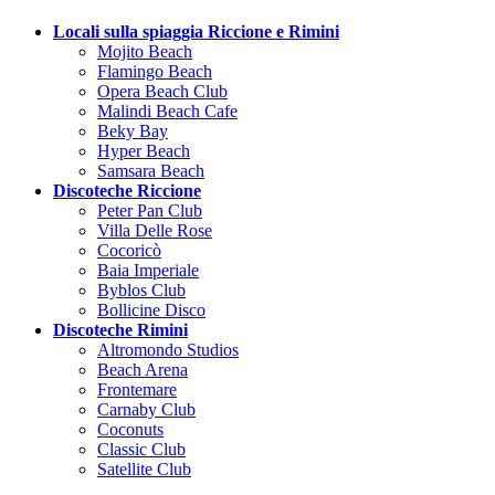
Locali sulla spiaggia Riccione e Rimini
Mojito Beach
Flamingo Beach
Opera Beach Club
Malindi Beach Cafe
Beky Bay
Hyper Beach
Samsara Beach
Discoteche Riccione
Peter Pan Club
Villa Delle Rose
Cocoricò
Baia Imperiale
Byblos Club
Bollicine Disco
Discoteche Rimini
Altromondo Studios
Beach Arena
Frontemare
Carnaby Club
Coconuts
Classic Club
Satellite Club