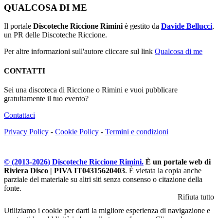
QUALCOSA DI ME
Il portale
Discoteche Riccione Rimini
è gestito da
Davide Bellucci
,
un PR delle Discoteche Riccione.
Per altre informazioni sull'autore cliccare sul link
Qualcosa di me
CONTATTI
Sei una discoteca di Riccione o Rimini e vuoi pubblicare
gratuitamente il tuo evento?
Contattaci
Privacy Policy
-
Cookie Policy
-
Termini e condizioni
© (2013-
2026
) Discoteche Riccione Rimini.
È un portale web di
Riviera Disco | PIVA IT04315620403
. È vietata la copia anche
parziale del materiale su altri siti senza consenso o citazione della
fonte.
Rifiuta tutto
Utiliziamo i cookie per darti la migliore esperienza di navigazione e