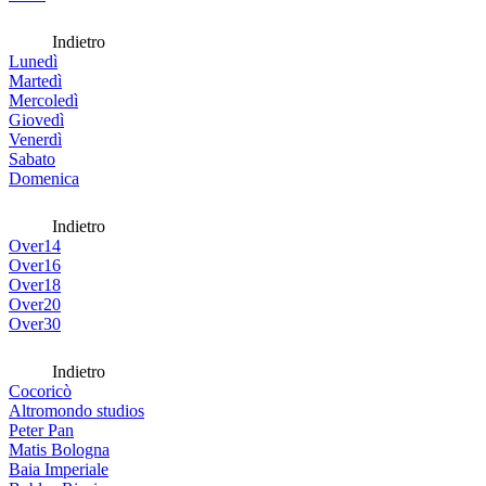
Indietro
Lunedì
Martedì
Mercoledì
Giovedì
Venerdì
Sabato
Domenica
Indietro
Over14
Over16
Over18
Over20
Over30
Indietro
Cocoricò
Altromondo studios
Peter Pan
Matis Bologna
Baia Imperiale