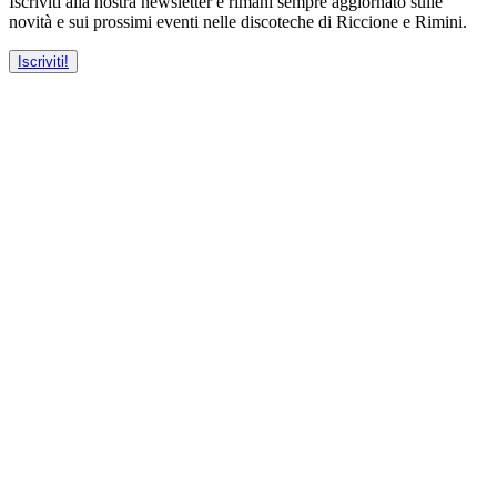
Iscriviti alla nostra newsletter e rimani sempre aggiornato sulle
novità e sui prossimi eventi nelle discoteche di Riccione e Rimini.
Iscriviti!