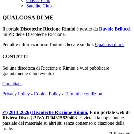
Classic Club
Satellite Club
QUALCOSA DI ME
Il portale
Discoteche Riccione Rimini
è gestito da
Davide Bellucci
,
un PR delle Discoteche Riccione.
Per altre informazioni sull'autore cliccare sul link
Qualcosa di me
CONTATTI
Sei una discoteca di Riccione o Rimini e vuoi pubblicare
gratuitamente il tuo evento?
Contattaci
Privacy Policy
-
Cookie Policy
-
Termini e condizioni
© (2013-
2026
) Discoteche Riccione Rimini.
È un portale web di
Riviera Disco | PIVA IT04315620403
. È vietata la copia anche
parziale del materiale su altri siti senza consenso o citazione della
fonte.
Rifiuta tutto