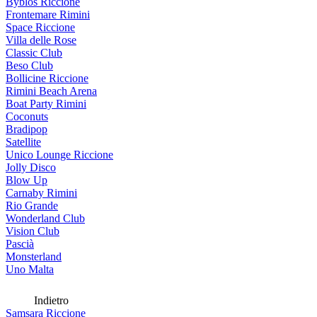
Byblos Riccione
Frontemare Rimini
Space Riccione
Villa delle Rose
Classic Club
Beso Club
Bollicine Riccione
Rimini Beach Arena
Boat Party Rimini
Coconuts
Bradipop
Satellite
Unico Lounge Riccione
Jolly Disco
Blow Up
Carnaby Rimini
Rio Grande
Wonderland Club
Vision Club
Pascià
Monsterland
Uno Malta
Indietro
Samsara Riccione