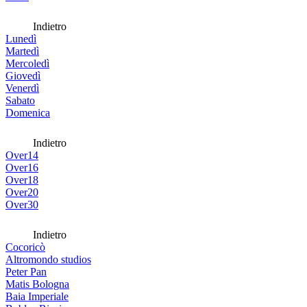
Indietro
Lunedì
Martedì
Mercoledì
Giovedì
Venerdì
Sabato
Domenica
Indietro
Over14
Over16
Over18
Over20
Over30
Indietro
Cocoricò
Altromondo studios
Peter Pan
Matis Bologna
Baia Imperiale