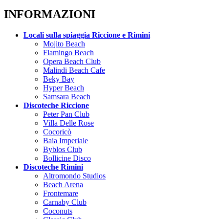
INFORMAZIONI
Locali sulla spiaggia Riccione e Rimini
Mojito Beach
Flamingo Beach
Opera Beach Club
Malindi Beach Cafe
Beky Bay
Hyper Beach
Samsara Beach
Discoteche Riccione
Peter Pan Club
Villa Delle Rose
Cocoricò
Baia Imperiale
Byblos Club
Bollicine Disco
Discoteche Rimini
Altromondo Studios
Beach Arena
Frontemare
Carnaby Club
Coconuts