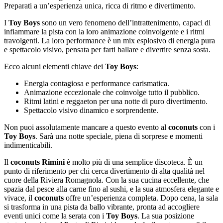
Preparati a un’esperienza unica, ricca di ritmo e divertimento.
I
Toy Boys
sono un vero fenomeno dell’intrattenimento, capaci di
infiammare la pista con la loro animazione coinvolgente e i ritmi
travolgenti. La loro performance è un mix esplosivo di energia pura
e spettacolo visivo, pensata per farti ballare e divertire senza sosta.
Ecco alcuni elementi chiave dei
Toy Boys
:
Energia contagiosa e performance carismatica.
Animazione eccezionale che coinvolge tutto il pubblico.
Ritmi latini e reggaeton per una notte di puro divertimento.
Spettacolo visivo dinamico e sorprendente.
Non puoi assolutamente mancare a questo evento al
coconuts
con i
Toy Boys
. Sarà una notte speciale, piena di sorprese e momenti
indimenticabili.
Il
coconuts Rimini
è molto più di una semplice discoteca. È un
punto di riferimento per chi cerca divertimento di alta qualità nel
cuore della Riviera Romagnola. Con la sua cucina eccellente, che
spazia dal pesce alla carne fino al sushi, e la sua atmosfera elegante e
vivace, il
coconuts
offre un’esperienza completa. Dopo cena, la sala
si trasforma in una pista da ballo vibrante, pronta ad accogliere
eventi unici come la serata con i
Toy Boys
. La sua posizione