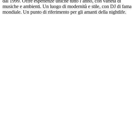
dal 1999. Offre esperienze uniche tutto l’anno, con varietà di
musiche e ambienti. Un luogo di modernità e stile, con DJ di fama
mondiale. Un punto di riferimento per gli amanti della nightlife.