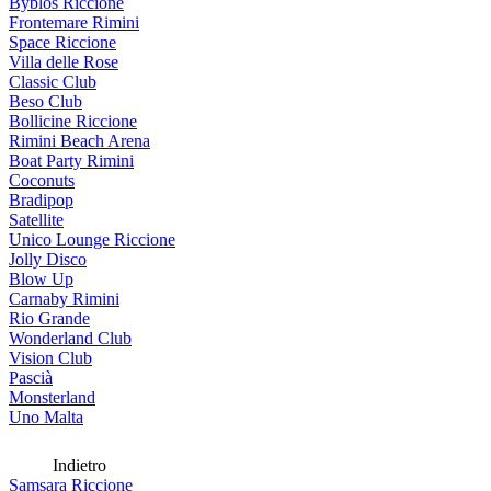
Byblos Riccione
Frontemare Rimini
Space Riccione
Villa delle Rose
Classic Club
Beso Club
Bollicine Riccione
Rimini Beach Arena
Boat Party Rimini
Coconuts
Bradipop
Satellite
Unico Lounge Riccione
Jolly Disco
Blow Up
Carnaby Rimini
Rio Grande
Wonderland Club
Vision Club
Pascià
Monsterland
Uno Malta
Indietro
Samsara Riccione