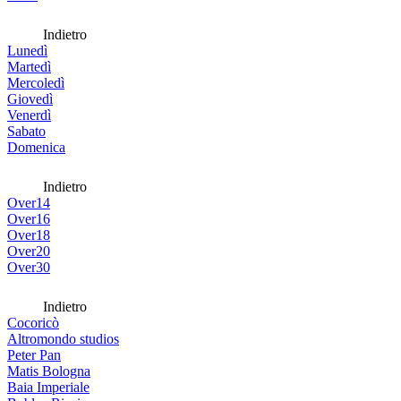
Indietro
Lunedì
Martedì
Mercoledì
Giovedì
Venerdì
Sabato
Domenica
Indietro
Over14
Over16
Over18
Over20
Over30
Indietro
Cocoricò
Altromondo studios
Peter Pan
Matis Bologna
Baia Imperiale