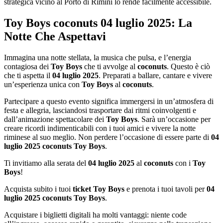
strategica vicino al Porto di Rimini lo rende facilmente accessibile.
Toy Boys coconuts 04 luglio 2025: La
Notte Che Aspettavi
Immagina una notte stellata, la musica che pulsa, e l’energia
contagiosa dei
Toy Boys
che ti avvolge al
coconuts
. Questo è ciò
che ti aspetta il
04 luglio 2025
. Preparati a ballare, cantare e vivere
un’esperienza unica con
Toy Boys
al
coconuts
.
Partecipare a questo evento significa immergersi in un’atmosfera di
festa e allegria, lasciandosi trasportare dai ritmi coinvolgenti e
dall’animazione spettacolare dei
Toy Boys
. Sarà un’occasione per
creare ricordi indimenticabili con i tuoi amici e vivere la notte
riminese al suo meglio. Non perdere l’occasione di essere parte di
04
luglio 2025 coconuts Toy Boys
.
Ti invitiamo alla serata del
04 luglio 2025
al
coconuts
con i
Toy
Boys
!
Acquista subito i tuoi
ticket Toy Boys
e prenota i tuoi tavoli per
04
luglio 2025 coconuts Toy Boys
.
Acquistare i biglietti digitali ha molti vantaggi: niente code