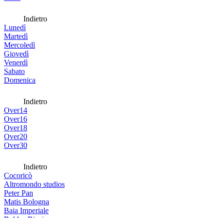
Indietro
Lunedì
Martedì
Mercoledì
Giovedì
Venerdì
Sabato
Domenica
Indietro
Over14
Over16
Over18
Over20
Over30
Indietro
Cocoricò
Altromondo studios
Peter Pan
Matis Bologna
Baia Imperiale