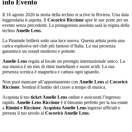
info Evento
Il 16 agosto 2026 la storia della techno si scrive in Riviera. Una data
leggendaria ti aspetta. Il
Cocoricò Riccione
apre le sue porte per un
evento senza precedenti. La protagonista assoluta sarà la regina della
techno
Amelie Lens
.
La Piramide brillerà sotto una luce nuova. Questa artista porta una
carica esplosiva nel club più famoso d’Italia. La sua presenza
garantisce un sound moderno e potente.
Amelie Lens
regala al locale un prestigio internazionale unico. La
sua musica è un mix di ritmi martellanti e suoni acidi. La sua
presenza scenica è magnetica e cattura ogni sguardo.
Non puoi mancare all’appuntamento con
Amelie Lens
al
Cocoricò
Riccione
. Sentirai il battito del cuore a tempo di musica.
Acquista il tuo
ticket Amelie Lens
online e assicurati l’ingresso
rapido.
Amelie Lens Riccione
è il binomio perfetto per la tua estate
a
Rimini e Riccione
.
Acquista Amelie Lens
ingressi ufficiali e
prenota il tuo tavolo al
Cocoricò Amelie Lens
.