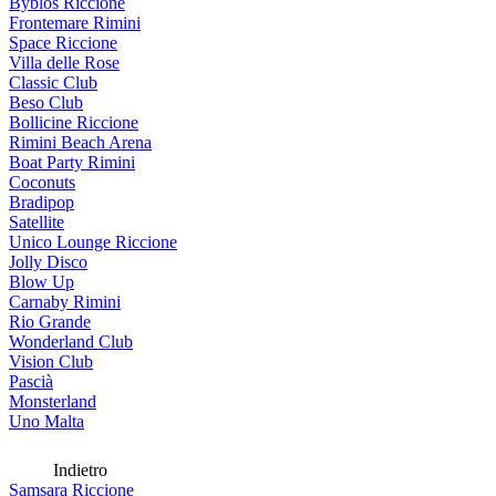
Byblos Riccione
Frontemare Rimini
Space Riccione
Villa delle Rose
Classic Club
Beso Club
Bollicine Riccione
Rimini Beach Arena
Boat Party Rimini
Coconuts
Bradipop
Satellite
Unico Lounge Riccione
Jolly Disco
Blow Up
Carnaby Rimini
Rio Grande
Wonderland Club
Vision Club
Pascià
Monsterland
Uno Malta
Indietro
Samsara Riccione