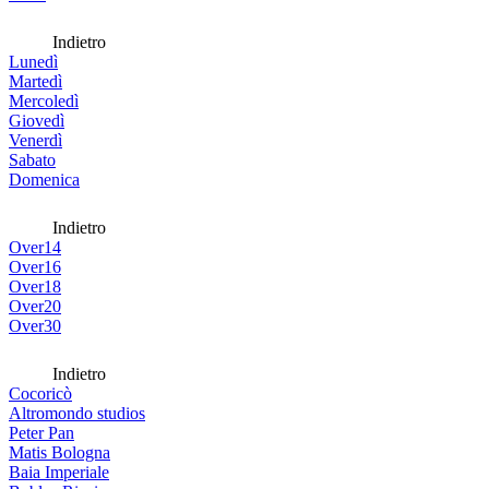
Indietro
Lunedì
Martedì
Mercoledì
Giovedì
Venerdì
Sabato
Domenica
Indietro
Over14
Over16
Over18
Over20
Over30
Indietro
Cocoricò
Altromondo studios
Peter Pan
Matis Bologna
Baia Imperiale