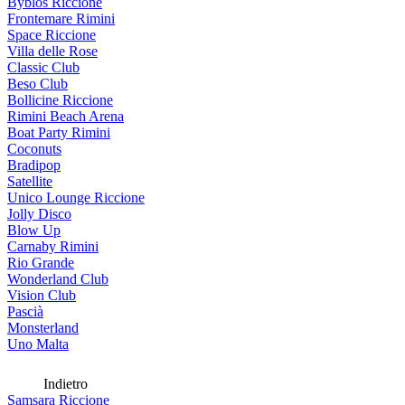
Byblos Riccione
Frontemare Rimini
Space Riccione
Villa delle Rose
Classic Club
Beso Club
Bollicine Riccione
Rimini Beach Arena
Boat Party Rimini
Coconuts
Bradipop
Satellite
Unico Lounge Riccione
Jolly Disco
Blow Up
Carnaby Rimini
Rio Grande
Wonderland Club
Vision Club
Pascià
Monsterland
Uno Malta
Indietro
Samsara Riccione