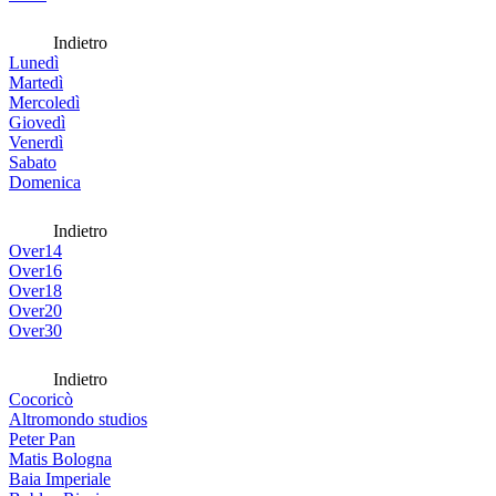
Indietro
Lunedì
Martedì
Mercoledì
Giovedì
Venerdì
Sabato
Domenica
Indietro
Over14
Over16
Over18
Over20
Over30
Indietro
Cocoricò
Altromondo studios
Peter Pan
Matis Bologna
Baia Imperiale