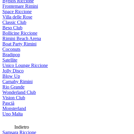
Byblos Riccione
Frontemare Rimini
Space Riccione
Villa delle Rose
Classic Club
Beso Club
Bollicine Riccione
Rimini Beach Arena
Boat Party Rimini
Coconuts
Bradipop
Satellite
Unico Lounge Riccione
Jolly Disco
Blow Up
Carnaby Rimini
Rio Grande
Wonderland Club
Vision Club
Pascià
Monsterland
Uno Malta
Indietro
Samsara Riccione