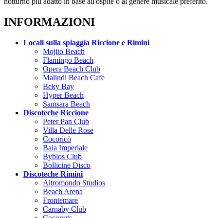
notturno più adatto in base all'ospite o al genere musicale preferito.
INFORMAZIONI
Locali sulla spiaggia Riccione e Rimini
Mojito Beach
Flamingo Beach
Opera Beach Club
Malindi Beach Cafe
Beky Bay
Hyper Beach
Samsara Beach
Discoteche Riccione
Peter Pan Club
Villa Delle Rose
Cocoricò
Baia Imperiale
Byblos Club
Bollicine Disco
Discoteche Rimini
Altromondo Studios
Beach Arena
Frontemare
Carnaby Club
Coconuts