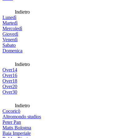
Indietro
Lunedì
Martedì
Mercoledì
Giovedì
Venerdì
Sabato
Domenica
Indietro
Over14
Over16
Over18
Over20
Over30
Indietro
Cocoricò
Altromondo studios
Peter Pan
Matis Bologna
Baia Imperiale