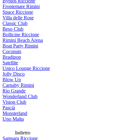
Byblos Riccione
Frontemare Rimini
Space Riccione
Villa delle Rose
Classic Club
Beso Club
Bollicine Riccione
Rimini Beach Arena
Boat Party Rimini
Coconuts
Bradipop
Satellite
Unico Lounge Riccione
Jolly Disco
Blow Up
Carnaby Rimini
Rio Grande
Wonderland Club
Vision Club
Pascià
Monsterland
Uno Malta
Indietro
Samsara Riccione