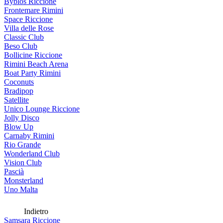
Byblos Riccione
Frontemare Rimini
Space Riccione
Villa delle Rose
Classic Club
Beso Club
Bollicine Riccione
Rimini Beach Arena
Boat Party Rimini
Coconuts
Bradipop
Satellite
Unico Lounge Riccione
Jolly Disco
Blow Up
Carnaby Rimini
Rio Grande
Wonderland Club
Vision Club
Pascià
Monsterland
Uno Malta
Indietro
Samsara Riccione