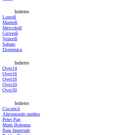
Indietro
Lunedì
Martedì
Mercoledì
Giovedì
Venerdì
Sabato
Domenica
Indietro
Over14
Over16
Over18
Over20
Over30
Indietro
Cocoricò
Altromondo studios
Peter Pan
Matis Bologna
Baia Imperiale