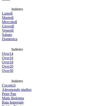
Indietro
Lunedì
Martedì
Mercoledì
Giovedì
Venerdì
Sabato
Domenica
Indietro
Over14
Over16
Over18
Over20
Over30
Indietro
Cocoricò
Altromondo studios
Peter Pan
Matis Bologna
Baia Imperiale