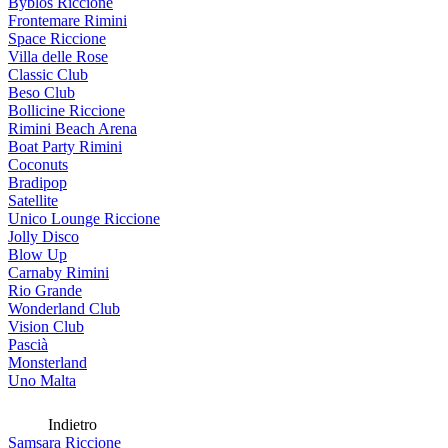
Byblos Riccione
Frontemare Rimini
Space Riccione
Villa delle Rose
Classic Club
Beso Club
Bollicine Riccione
Rimini Beach Arena
Boat Party Rimini
Coconuts
Bradipop
Satellite
Unico Lounge Riccione
Jolly Disco
Blow Up
Carnaby Rimini
Rio Grande
Wonderland Club
Vision Club
Pascià
Monsterland
Uno Malta
Indietro
Samsara Riccione