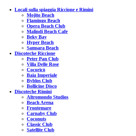
Locali sulla spiaggia Riccione e Rimini
Mojito Beach
Flamingo Beach
Opera Beach Club
Malindi Beach Cafe
Beky Bay
Hyper Beach
Samsara Beach
Discoteche Riccione
Peter Pan Club
Villa Delle Rose
Cocoricò
Baia Imperiale
Byblos Club
Bollicine Disco
Discoteche Rimini
Altromondo Studios
Beach Arena
Frontemare
Carnaby Club
Coconuts
Classic Club
Satellite Club