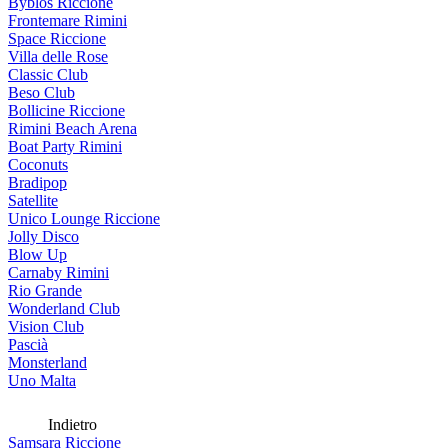
Byblos Riccione
Frontemare Rimini
Space Riccione
Villa delle Rose
Classic Club
Beso Club
Bollicine Riccione
Rimini Beach Arena
Boat Party Rimini
Coconuts
Bradipop
Satellite
Unico Lounge Riccione
Jolly Disco
Blow Up
Carnaby Rimini
Rio Grande
Wonderland Club
Vision Club
Pascià
Monsterland
Uno Malta
Indietro
Samsara Riccione