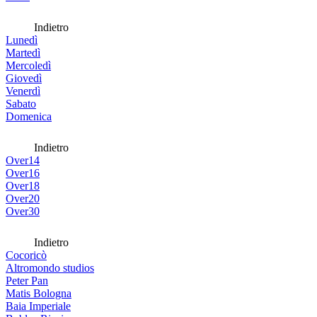
Indietro
Lunedì
Martedì
Mercoledì
Giovedì
Venerdì
Sabato
Domenica
Indietro
Over14
Over16
Over18
Over20
Over30
Indietro
Cocoricò
Altromondo studios
Peter Pan
Matis Bologna
Baia Imperiale