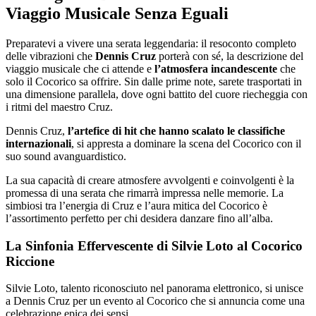
Viaggio Musicale Senza Eguali
Preparatevi a vivere una serata leggendaria: il resoconto completo
delle vibrazioni che
Dennis Cruz
porterà con sé, la descrizione del
viaggio musicale che ci attende e
l’atmosfera incandescente
che
solo il Cocorico sa offrire. Sin dalle prime note, sarete trasportati in
una dimensione parallela, dove ogni battito del cuore riecheggia con
i ritmi del maestro Cruz.
Dennis Cruz,
l’artefice di hit che hanno scalato le classifiche
internazionali
, si appresta a dominare la scena del Cocorico con il
suo sound avanguardistico.
La sua capacità di creare atmosfere avvolgenti e coinvolgenti è la
promessa di una serata che rimarrà impressa nelle memorie. La
simbiosi tra l’energia di Cruz e l’aura mitica del Cocorico è
l’assortimento perfetto per chi desidera danzare fino all’alba.
La Sinfonia Effervescente di Silvie Loto al Cocorico
Riccione
Silvie Loto, talento riconosciuto nel panorama elettronico, si unisce
a Dennis Cruz per un evento al Cocorico che si annuncia come una
celebrazione epica dei sensi.