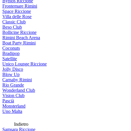
Byblos Riccione
Frontemare Rimini
Space Riccione
Villa delle Rose
Classic Club
Beso Club
Bollicine Riccione
Rimini Beach Arena
Boat Party Rimini
Coconuts
Bradipop
Satellite
Unico Lounge Riccione
Jolly Disco
Blow Up
Carnaby Rimini
Rio Grande
Wonderland Club
Vision Club
Pascià
Monsterland
Uno Malta
Indietro
Samsara Riccione