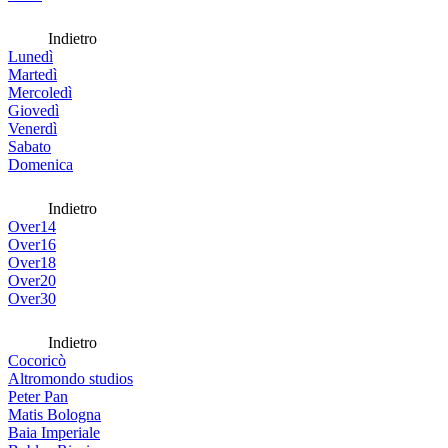
Indietro
Lunedì
Martedì
Mercoledì
Giovedì
Venerdì
Sabato
Domenica
Indietro
Over14
Over16
Over18
Over20
Over30
Indietro
Cocoricò
Altromondo studios
Peter Pan
Matis Bologna
Baia Imperiale