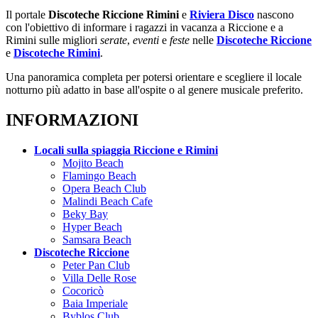
Il portale
Discoteche Riccione Rimini
e
Riviera Disco
nascono
con l'obiettivo di informare i ragazzi in vacanza a Riccione e a
Rimini sulle migliori
serate
,
eventi
e
feste
nelle
Discoteche Riccione
e
Discoteche Rimini
.
Una panoramica completa per potersi orientare e scegliere il locale
notturno più adatto in base all'ospite o al genere musicale preferito.
INFORMAZIONI
Locali sulla spiaggia Riccione e Rimini
Mojito Beach
Flamingo Beach
Opera Beach Club
Malindi Beach Cafe
Beky Bay
Hyper Beach
Samsara Beach
Discoteche Riccione
Peter Pan Club
Villa Delle Rose
Cocoricò
Baia Imperiale
Byblos Club