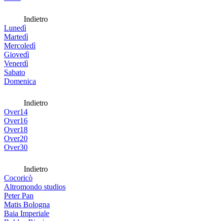
Indietro
Lunedì
Martedì
Mercoledì
Giovedì
Venerdì
Sabato
Domenica
Indietro
Over14
Over16
Over18
Over20
Over30
Indietro
Cocoricò
Altromondo studios
Peter Pan
Matis Bologna
Baia Imperiale