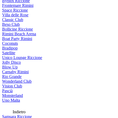
Byblos Riccione
Frontemare Rimini
Space Riccione
Villa delle Rose
Classic Club
Beso Club
Bollicine Riccione
Rimini Beach Arena
Boat Party Rimini
Coconuts
Bradipop
Satellite
Unico Lounge Riccione
Jolly Disco
Blow Up
Carnaby Rimini
Rio Grande
Wonderland Club
Vision Club
Pascià
Monsterland
Uno Malta
Indietro
Samsara Riccione