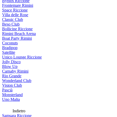
Byblos Riccione
Frontemare Rimini
Space Riccione
Villa delle Rose
Classic Club
Beso Club
Bollicine Riccione
Rimini Beach Arena
Boat Party Rimini
Coconuts
Bradipop
Satellite
Unico Lounge Riccione
Jolly Disco
Blow Up
Carnaby Rimini
Rio Grande
Wonderland Club
Vision Club
Pascià
Monsterland
Uno Malta
Indietro
Samsara Riccione