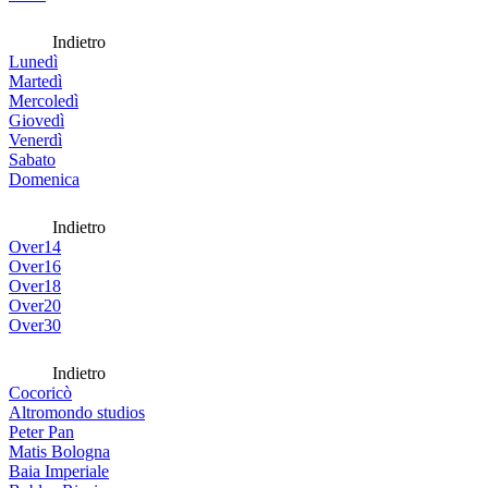
Indietro
Lunedì
Martedì
Mercoledì
Giovedì
Venerdì
Sabato
Domenica
Indietro
Over14
Over16
Over18
Over20
Over30
Indietro
Cocoricò
Altromondo studios
Peter Pan
Matis Bologna
Baia Imperiale