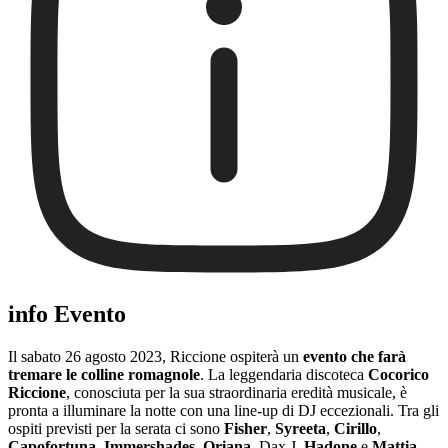
info Evento
Il sabato 26 agosto 2023, Riccione ospiterà un
evento che farà
tremare le colline romagnole
. La leggendaria discoteca
Cocorico
Riccione
, conosciuta per la sua straordinaria eredità musicale, è
pronta a illuminare la notte con una line-up di DJ eccezionali. Tra gli
ospiti previsti per la serata ci sono
Fisher
,
Syreeta
,
Cirillo
,
Capofortuna
,
Immershades
,
Oriana
, Dax J,
Hadone
e
Mattia