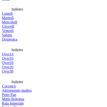
Indietro
Lunedì
Martedì
Mercoledì
Giovedì
Venerdì
Sabato
Domenica
Indietro
Over14
Over16
Over18
Over20
Over30
Indietro
Cocoricò
Altromondo studios
Peter Pan
Matis Bologna
Baia Imperiale