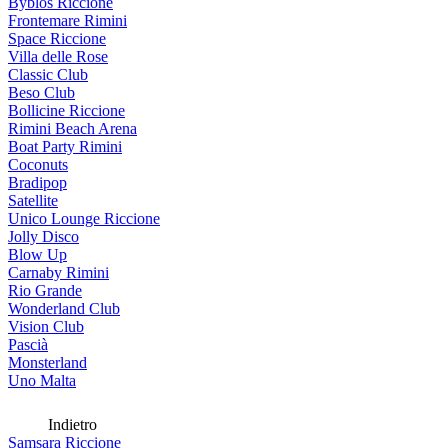
Byblos Riccione
Frontemare Rimini
Space Riccione
Villa delle Rose
Classic Club
Beso Club
Bollicine Riccione
Rimini Beach Arena
Boat Party Rimini
Coconuts
Bradipop
Satellite
Unico Lounge Riccione
Jolly Disco
Blow Up
Carnaby Rimini
Rio Grande
Wonderland Club
Vision Club
Pascià
Monsterland
Uno Malta
Indietro
Samsara Riccione