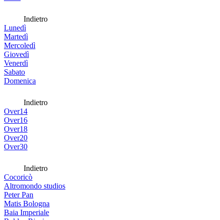
Indietro
Lunedì
Martedì
Mercoledì
Giovedì
Venerdì
Sabato
Domenica
Indietro
Over14
Over16
Over18
Over20
Over30
Indietro
Cocoricò
Altromondo studios
Peter Pan
Matis Bologna
Baia Imperiale