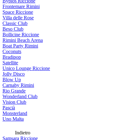
Byblos Riccione
Frontemare Rimini
Space Riccione
Villa delle Rose
Classic Club
Beso Club
Bollicine Riccione
Rimini Beach Arena
Boat Party Rimini
Coconuts
Bradipop
Satellite
Unico Lounge Riccione
Jolly Disco
Blow Up
Carnaby Rimini
Rio Grande
Wonderland Club
Vision Club
Pascià
Monsterland
Uno Malta
Indietro
Samsara Riccione