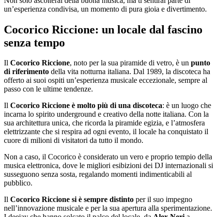
Non solo ascolterai della buona musica, ma ti sentirai parte di
un’esperienza condivisa, un momento di pura gioia e divertimento.
Cocorico Riccione: un locale dal fascino
senza tempo
Il
Cocorico Riccione
, noto per la sua piramide di vetro, è un
punto
di riferimento
della vita notturna italiana. Dal 1989, la discoteca ha
offerto ai suoi ospiti un’esperienza musicale eccezionale, sempre al
passo con le ultime tendenze.
Il
Cocorico Riccione è molto più di una discoteca
: è un luogo che
incarna lo spirito underground e creativo della notte italiana. Con la
sua architettura unica, che ricorda la piramide egizia, e l’atmosfera
elettrizzante che si respira ad ogni evento, il locale ha conquistato il
cuore di milioni di visitatori da tutto il mondo.
Non a caso, il Cocorico è considerato un vero e proprio tempio della
musica elettronica, dove le migliori esibizioni dei DJ internazionali si
susseguono senza sosta, regalando momenti indimenticabili al
pubblico.
Il
Cocorico Riccione si è sempre distinto
per il suo impegno
nell’innovazione musicale e per la sua apertura alla sperimentazione.
I deejay che hanno solcato il palco del locale, da
Alex Neri
a