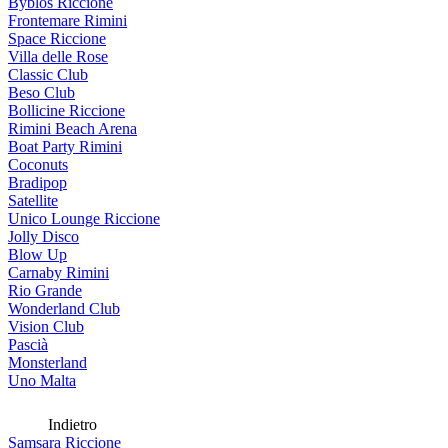
Byblos Riccione
Frontemare Rimini
Space Riccione
Villa delle Rose
Classic Club
Beso Club
Bollicine Riccione
Rimini Beach Arena
Boat Party Rimini
Coconuts
Bradipop
Satellite
Unico Lounge Riccione
Jolly Disco
Blow Up
Carnaby Rimini
Rio Grande
Wonderland Club
Vision Club
Pascià
Monsterland
Uno Malta
Indietro
Samsara Riccione