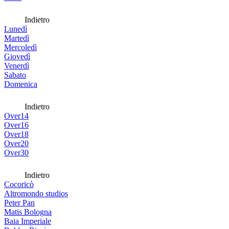
Indietro
Lunedì
Martedì
Mercoledì
Giovedì
Venerdì
Sabato
Domenica
Indietro
Over14
Over16
Over18
Over20
Over30
Indietro
Cocoricò
Altromondo studios
Peter Pan
Matis Bologna
Baia Imperiale