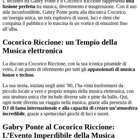
L’incontro tra Gabry Ponte e il Cocorico Riccione rappresenta
una
fusione perfetta
tra musica, divertimento e trasgressione. Con il suo
stile inconfondibile, Gabry Ponte porta alla discoteca Cocorico
un’energia unica, un mix esplosivo di suoni, luci e ritmi che
conquista il pubblico e lo trascina in un vortice di emozioni fino
all’alba.
Cocorico Riccione: un Tempio della
Musica elettronica
La discoteca Cocorico Riccione, con la sua iconica piramide di
vetro, è un punto di riferimento per tutti gli
appassionati di musica
house e techno
.
La sua storia, iniziata negli anni ’80, l’ha vista trasformarsi da
piccolo locale a vero e proprio tempio della musica elettronica, con
una struttura unica che include diverse sale e piste da ballo. Qui,
ogni notte diventa un viaggio nella musica, grazie alla presenza di
DJ di fama internazionale e alla capacità di creare un’atmosfera
incredibile
, grazie a spettacolari giochi di luci e suoni.
Gabry Ponte al Cocorico Riccione:
L’Evento Imperdibile della Musica