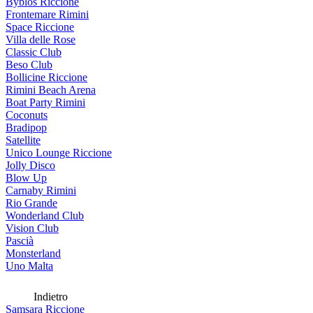
Byblos Riccione
Frontemare Rimini
Space Riccione
Villa delle Rose
Classic Club
Beso Club
Bollicine Riccione
Rimini Beach Arena
Boat Party Rimini
Coconuts
Bradipop
Satellite
Unico Lounge Riccione
Jolly Disco
Blow Up
Carnaby Rimini
Rio Grande
Wonderland Club
Vision Club
Pascià
Monsterland
Uno Malta
Indietro
Samsara Riccione