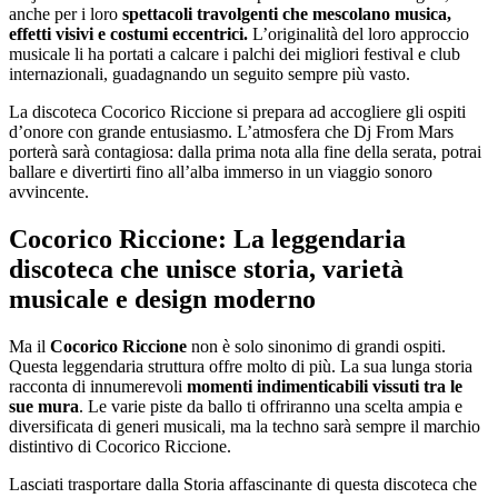
anche per i loro
spettacoli travolgenti che mescolano musica,
effetti visivi e costumi eccentrici.
L’originalità del loro approccio
musicale li ha portati a calcare i palchi dei migliori festival e club
internazionali, guadagnando un seguito sempre più vasto.
La discoteca Cocorico Riccione si prepara ad accogliere gli ospiti
d’onore con grande entusiasmo. L’atmosfera che Dj From Mars
porterà sarà contagiosa: dalla prima nota alla fine della serata, potrai
ballare e divertirti fino all’alba immerso in un viaggio sonoro
avvincente.
Cocorico Riccione: La leggendaria
discoteca che unisce storia, varietà
musicale e design moderno
Ma il
Cocorico Riccione
non è solo sinonimo di grandi ospiti.
Questa leggendaria struttura offre molto di più. La sua lunga storia
racconta di innumerevoli
momenti indimenticabili vissuti tra le
sue mura
. Le varie piste da ballo ti offriranno una scelta ampia e
diversificata di generi musicali, ma la techno sarà sempre il marchio
distintivo di Cocorico Riccione.
Lasciati trasportare dalla Storia affascinante di questa discoteca che