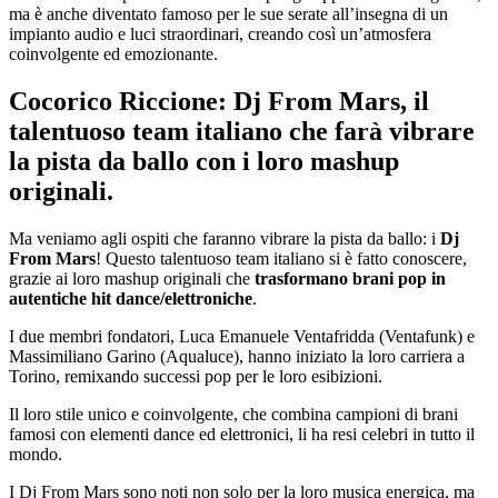
ma è anche diventato famoso per le sue serate all’insegna di un
impianto audio e luci straordinari, creando così un’atmosfera
coinvolgente ed emozionante.
Cocorico Riccione: Dj From Mars, il
talentuoso team italiano che farà vibrare
la pista da ballo con i loro mashup
originali.
Ma veniamo agli ospiti che faranno vibrare la pista da ballo: i
Dj
From Mars
! Questo talentuoso team italiano si è fatto conoscere,
grazie ai loro mashup originali che
trasformano brani pop in
autentiche hit dance/elettroniche
.
I due membri fondatori, Luca Emanuele Ventafridda (Ventafunk) e
Massimiliano Garino (Aqualuce), hanno iniziato la loro carriera a
Torino, remixando successi pop per le loro esibizioni.
Il loro stile unico e coinvolgente, che combina campioni di brani
famosi con elementi dance ed elettronici, li ha resi celebri in tutto il
mondo.
I Dj From Mars sono noti non solo per la loro musica energica, ma