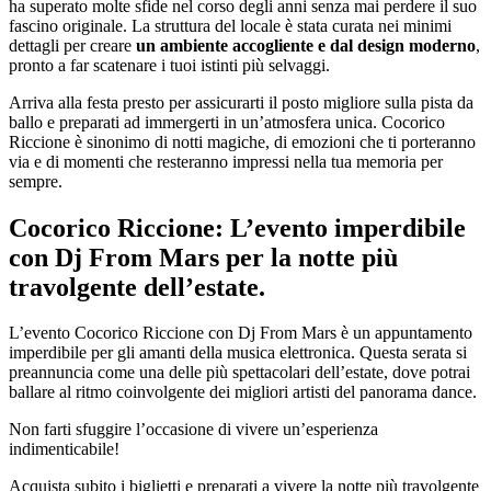
ha superato molte sfide nel corso degli anni senza mai perdere il suo
fascino originale. La struttura del locale è stata curata nei minimi
dettagli per creare
un ambiente accogliente e dal design moderno
,
pronto a far scatenare i tuoi istinti più selvaggi.
Arriva alla festa presto per assicurarti il posto migliore sulla pista da
ballo e preparati ad immergerti in un’atmosfera unica. Cocorico
Riccione è sinonimo di notti magiche, di emozioni che ti porteranno
via e di momenti che resteranno impressi nella tua memoria per
sempre.
Cocorico Riccione: L’evento imperdibile
con Dj From Mars per la notte più
travolgente dell’estate.
L’evento Cocorico Riccione con Dj From Mars è un appuntamento
imperdibile per gli amanti della musica elettronica. Questa serata si
preannuncia come una delle più spettacolari dell’estate, dove potrai
ballare al ritmo coinvolgente dei migliori artisti del panorama dance.
Non farti sfuggire l’occasione di vivere un’esperienza
indimenticabile!
Acquista subito i biglietti e preparati a vivere la notte più travolgente