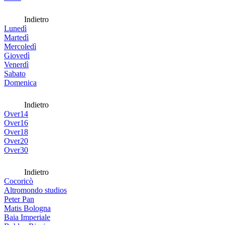
Indietro
Lunedì
Martedì
Mercoledì
Giovedì
Venerdì
Sabato
Domenica
Indietro
Over14
Over16
Over18
Over20
Over30
Indietro
Cocoricò
Altromondo studios
Peter Pan
Matis Bologna
Baia Imperiale