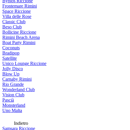
Byblos Riccione
Frontemare Rimini
Space Riccione
Villa delle Rose
Classic Club
Beso Club
Bollicine Riccione
Rimini Beach Arena
Boat Party Rimini
Coconuts
Bradipop
Satellite
Unico Lounge Riccione
Jolly Disco
Blow Up
Carnaby Rimini
Rio Grande
Wonderland Club
Vision Club
Pascià
Monsterland
Uno Malta
Indietro
Samsara Riccione