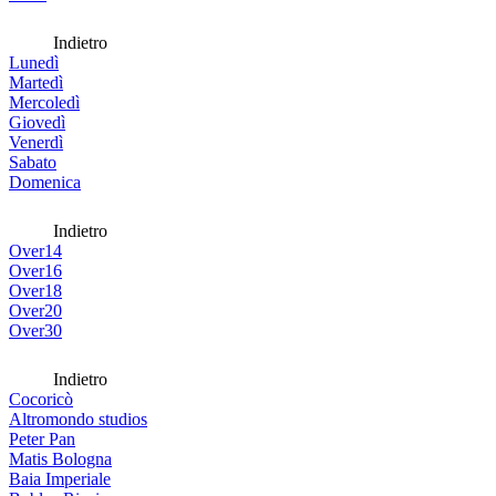
Indietro
Lunedì
Martedì
Mercoledì
Giovedì
Venerdì
Sabato
Domenica
Indietro
Over14
Over16
Over18
Over20
Over30
Indietro
Cocoricò
Altromondo studios
Peter Pan
Matis Bologna
Baia Imperiale