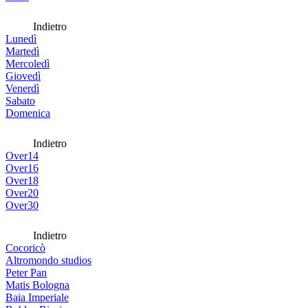
Indietro
Lunedì
Martedì
Mercoledì
Giovedì
Venerdì
Sabato
Domenica
Indietro
Over14
Over16
Over18
Over20
Over30
Indietro
Cocoricò
Altromondo studios
Peter Pan
Matis Bologna
Baia Imperiale