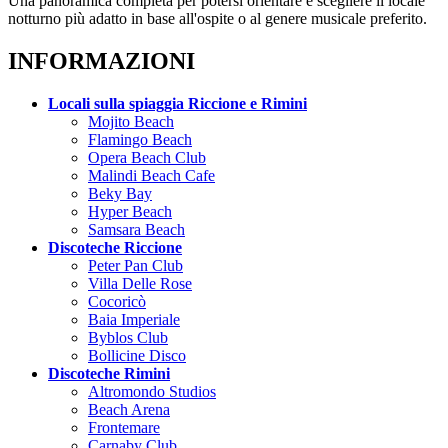
Una panoramica completa per potersi orientare e scegliere il locale
notturno più adatto in base all'ospite o al genere musicale preferito.
INFORMAZIONI
Locali sulla spiaggia Riccione e Rimini
Mojito Beach
Flamingo Beach
Opera Beach Club
Malindi Beach Cafe
Beky Bay
Hyper Beach
Samsara Beach
Discoteche Riccione
Peter Pan Club
Villa Delle Rose
Cocoricò
Baia Imperiale
Byblos Club
Bollicine Disco
Discoteche Rimini
Altromondo Studios
Beach Arena
Frontemare
Carnaby Club