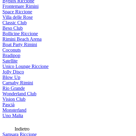
Byblos Riccione
Frontemare Rimini
Space Riccione
Villa delle Rose
Classic Club
Beso Club
Bollicine Riccione
Rimini Beach Arena
Boat Party Rimini
Coconuts
Bradipop
Satellite
Unico Lounge Riccione
Jolly Disco
Blow Up
Carnaby Rimini
Rio Grande
Wonderland Club
Vision Club
Pascià
Monsterland
Uno Malta
Indietro
Samsara Riccione