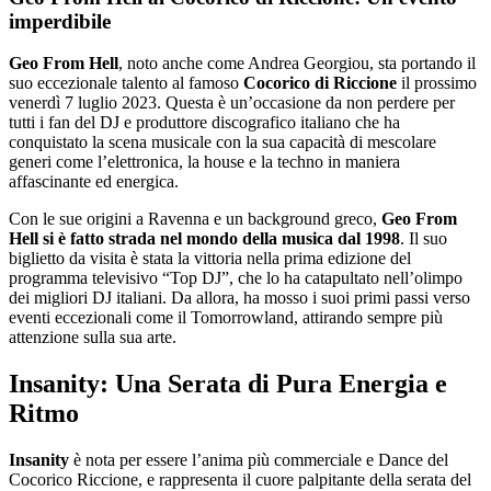
imperdibile
Geo From Hell
, noto anche come Andrea Georgiou, sta portando il
suo eccezionale talento al famoso
Cocorico di Riccione
il prossimo
venerdì 7 luglio 2023. Questa è un’occasione da non perdere per
tutti i fan del DJ e produttore discografico italiano che ha
conquistato la scena musicale con la sua capacità di mescolare
generi come l’elettronica, la house e la techno in maniera
affascinante ed energica.
Con le sue origini a Ravenna e un background greco,
Geo From
Hell si è fatto strada nel mondo della musica dal 1998
. Il suo
biglietto da visita è stata la vittoria nella prima edizione del
programma televisivo “Top DJ”, che lo ha catapultato nell’olimpo
dei migliori DJ italiani. Da allora, ha mosso i suoi primi passi verso
eventi eccezionali come il Tomorrowland, attirando sempre più
attenzione sulla sua arte.
Insanity: Una Serata di Pura Energia e
Ritmo
Insanity
è nota per essere l’anima più commerciale e Dance del
Cocorico Riccione, e rappresenta il cuore palpitante della serata del