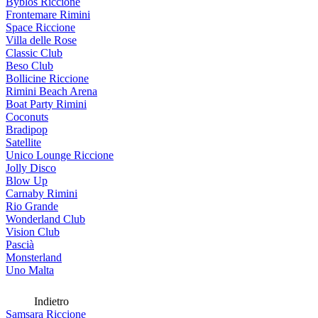
Byblos Riccione
Frontemare Rimini
Space Riccione
Villa delle Rose
Classic Club
Beso Club
Bollicine Riccione
Rimini Beach Arena
Boat Party Rimini
Coconuts
Bradipop
Satellite
Unico Lounge Riccione
Jolly Disco
Blow Up
Carnaby Rimini
Rio Grande
Wonderland Club
Vision Club
Pascià
Monsterland
Uno Malta
Indietro
Samsara Riccione