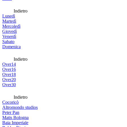
Indietro
Lunedì
Martedì
Mercoledì
Giovedì
Venerdì
Sabato
Domenica
Indietro
Over14
Over16
Over18
Over20
Over30
Indietro
Cocoricò
Altromondo studios
Peter Pan
Matis Bologna
Baia Imperiale