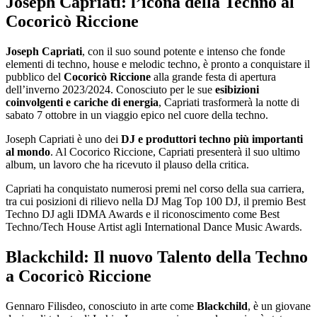
Joseph Capriati: l’icona della Techno al
Cocoricò Riccione
Joseph Capriati
, con il suo sound potente e intenso che fonde
elementi di techno, house e melodic techno, è pronto a conquistare il
pubblico del
Cocoricò Riccione
alla grande festa di apertura
dell’inverno 2023/2024. Conosciuto per le sue
esibizioni
coinvolgenti e cariche di energia
, Capriati trasformerà la notte di
sabato 7 ottobre in un viaggio epico nel cuore della techno.
Joseph Capriati è uno dei
DJ e produttori techno più importanti
al mondo
. Al Cocorico Riccione, Capriati presenterà il suo ultimo
album, un lavoro che ha ricevuto il plauso della critica.
Capriati ha conquistato numerosi premi nel corso della sua carriera,
tra cui posizioni di rilievo nella DJ Mag Top 100 DJ, il premio Best
Techno DJ agli IDMA Awards e il riconoscimento come Best
Techno/Tech House Artist agli International Dance Music Awards.
Blackchild: Il nuovo Talento della Techno
a Cocoricò Riccione
Gennaro Filisdeo, conosciuto in arte come
Blackchild
, è un giovane