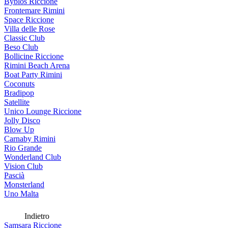
Byblos Riccione
Frontemare Rimini
Space Riccione
Villa delle Rose
Classic Club
Beso Club
Bollicine Riccione
Rimini Beach Arena
Boat Party Rimini
Coconuts
Bradipop
Satellite
Unico Lounge Riccione
Jolly Disco
Blow Up
Carnaby Rimini
Rio Grande
Wonderland Club
Vision Club
Pascià
Monsterland
Uno Malta
Indietro
Samsara Riccione