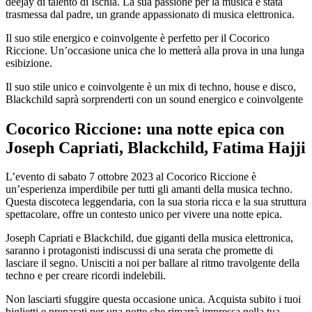
deejay di talento di Ischia. La sua passione per la musica è stata
trasmessa dal padre, un grande appassionato di musica elettronica.
Il suo stile energico e coinvolgente è perfetto per il Cocorico
Riccione. Un’occasione unica che lo metterà alla prova in una lunga
esibizione.
Il suo stile unico e coinvolgente è un mix di techno, house e disco,
Blackchild saprà sorprenderti con un sound energico e coinvolgente
Cocorico Riccione: una notte epica con
Joseph Capriati, Blackchild, Fatima Hajji
L’evento di sabato 7 ottobre 2023 al Cocorico Riccione è
un’esperienza imperdibile per tutti gli amanti della musica techno.
Questa discoteca leggendaria, con la sua storia ricca e la sua struttura
spettacolare, offre un contesto unico per vivere una notte epica.
Joseph Capriati e Blackchild, due giganti della musica elettronica,
saranno i protagonisti indiscussi di una serata che promette di
lasciare il segno. Unisciti a noi per ballare al ritmo travolgente della
techno e per creare ricordi indelebili.
Non lasciarti sfuggire questa occasione unica. Acquista subito i tuoi
biglietti e preparati per una notte che rimarrà impressa nella tua