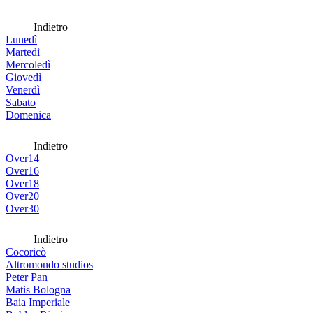
Indietro
Lunedì
Martedì
Mercoledì
Giovedì
Venerdì
Sabato
Domenica
Indietro
Over14
Over16
Over18
Over20
Over30
Indietro
Cocoricò
Altromondo studios
Peter Pan
Matis Bologna
Baia Imperiale