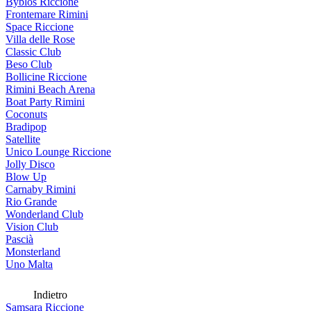
Byblos Riccione
Frontemare Rimini
Space Riccione
Villa delle Rose
Classic Club
Beso Club
Bollicine Riccione
Rimini Beach Arena
Boat Party Rimini
Coconuts
Bradipop
Satellite
Unico Lounge Riccione
Jolly Disco
Blow Up
Carnaby Rimini
Rio Grande
Wonderland Club
Vision Club
Pascià
Monsterland
Uno Malta
Indietro
Samsara Riccione