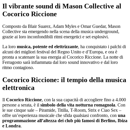
Il vibrante sound di Mason Collective al
Cocorico Riccione
Composto da Blair Suarez, Adam Myles e Omar Guedar, Mason
Collective sta emergendo nella scena della musica underground,
grazie ai loro inconfondibili ritmi energetici e set esplosivi.
La loro
musica, potente ed elettrizzante
, ha conquistato i palchi di
alcuni dei migliori festival del Regno Unito e d’Europa, e ora è
pronta a scatenare la sua energia al Cocorico Riccione. La notte di
Ferragosto sarà infiammata dal loro sound innovativo e dal loro
ritmo contagioso.
Cocorico Riccione: il tempio della musica
elettronica
Il
Cocorico Riccione
, con la sua capacità di accogliere fino a 4.000
persone a serata, è il
simbolo della vita notturna romagnola
. Con
le sue cinque sale – Piramide, Titilla, T-Room, Strix e Ciao Sex –
offre un’esperienza musicale che sfida qualsiasi confronto, con
una
programmazione all’altezza dei club più famosi di Berlino, Ibiza
e Londra
.