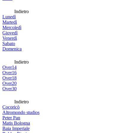
Indietro
Lunedì
Martedì
Mercoledì
Giovedì
Venerdì
Sabato
Domenica
Indietro
Over14
Over16
Over18
Over20
Over30
Indietro
Cocoricò
Altromondo studios
Peter Pan
Matis Bologna
Baia Imperiale