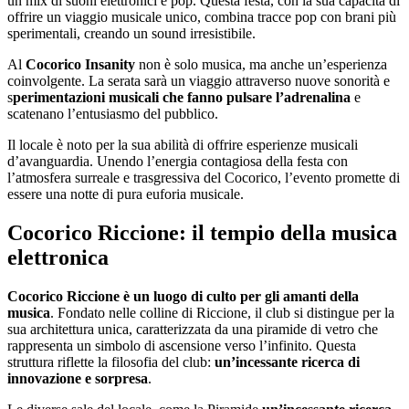
un mix di suoni elettronici e pop. Questa festa, con la sua capacità di
offrire un viaggio musicale unico, combina tracce pop con brani più
sperimentali, creando un sound irresistibile.
Al
Cocorico Insanity
non è solo musica, ma anche un’esperienza
coinvolgente. La serata sarà un viaggio attraverso nuove sonorità e
s
perimentazioni musicali che fanno pulsare l’adrenalina
e
scatenano l’entusiasmo del pubblico.
Il locale è noto per la sua abilità di offrire esperienze musicali
d’avanguardia. Unendo l’energia contagiosa della festa con
l’atmosfera surreale e trasgressiva del Cocorico, l’evento promette di
essere una notte di pura euforia musicale.
Cocorico Riccione: il tempio della musica
elettronica
Cocorico Riccione è un luogo di culto per gli amanti della
musica
. Fondato nelle colline di Riccione, il club si distingue per la
sua architettura unica, caratterizzata da una piramide di vetro che
rappresenta un simbolo di ascensione verso l’infinito. Questa
struttura riflette la filosofia del club:
un’incessante ricerca di
innovazione e sorpresa
.