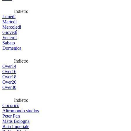
Indietro
Lunedì
Martedì
Mercoledì
Giovedì
Venerdì
Sabato
Domenica
Indietro
Over14
Over16
Over18
Over20
Over30
Indietro
Cocoricò
Altromondo studios
Peter Pan
Matis Bologna
Baia Imperiale