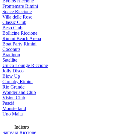
Byblos Riccione
Frontemare Rimini
Space Riccione
Villa delle Rose
Classic Club
Beso Club
Bollicine Riccione
Rimini Beach Arena
Boat Party Rimini
Coconuts
Bradipop
Satellite
Unico Lounge Riccione
Jolly Disco
Blow Up
Carnaby Rimini
Rio Grande
Wonderland Club
Vision Club
Pascià
Monsterland
Uno Malta
Indietro
Samsara Riccione