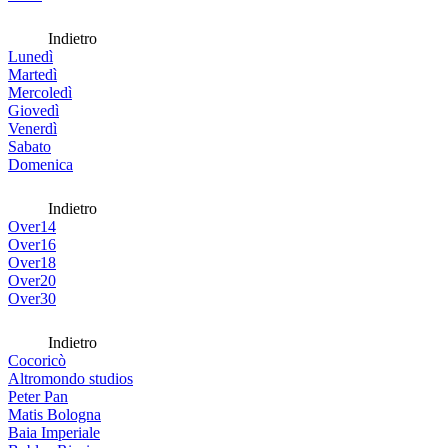
Indietro
Lunedì
Martedì
Mercoledì
Giovedì
Venerdì
Sabato
Domenica
Indietro
Over14
Over16
Over18
Over20
Over30
Indietro
Cocoricò
Altromondo studios
Peter Pan
Matis Bologna
Baia Imperiale