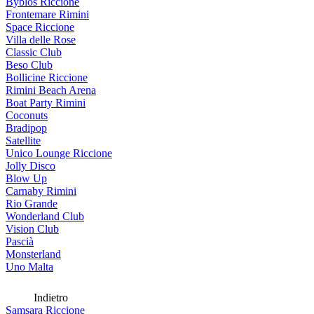
Byblos Riccione
Frontemare Rimini
Space Riccione
Villa delle Rose
Classic Club
Beso Club
Bollicine Riccione
Rimini Beach Arena
Boat Party Rimini
Coconuts
Bradipop
Satellite
Unico Lounge Riccione
Jolly Disco
Blow Up
Carnaby Rimini
Rio Grande
Wonderland Club
Vision Club
Pascià
Monsterland
Uno Malta
Indietro
Samsara Riccione