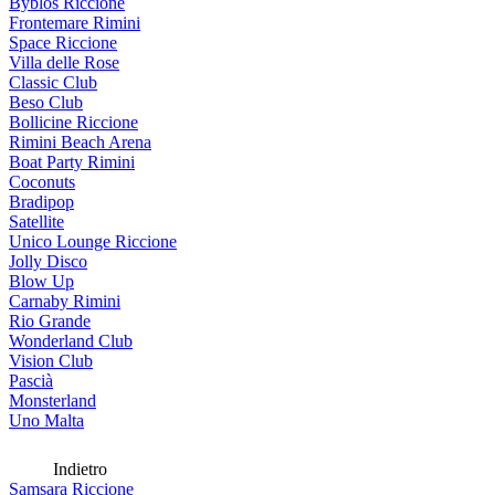
Byblos Riccione
Frontemare Rimini
Space Riccione
Villa delle Rose
Classic Club
Beso Club
Bollicine Riccione
Rimini Beach Arena
Boat Party Rimini
Coconuts
Bradipop
Satellite
Unico Lounge Riccione
Jolly Disco
Blow Up
Carnaby Rimini
Rio Grande
Wonderland Club
Vision Club
Pascià
Monsterland
Uno Malta
Indietro
Samsara Riccione