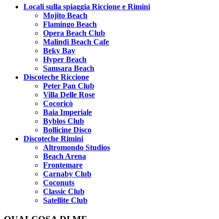
Locali sulla spiaggia Riccione e Rimini
Mojito Beach
Flamingo Beach
Opera Beach Club
Malindi Beach Cafe
Beky Bay
Hyper Beach
Samsara Beach
Discoteche Riccione
Peter Pan Club
Villa Delle Rose
Cocoricò
Baia Imperiale
Byblos Club
Bollicine Disco
Discoteche Rimini
Altromondo Studios
Beach Arena
Frontemare
Carnaby Club
Coconuts
Classic Club
Satellite Club