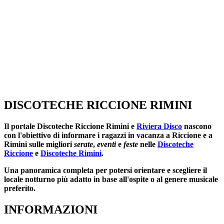
DISCOTECHE RICCIONE RIMINI
Il portale
Discoteche Riccione Rimini
e
Riviera Disco
nascono
con l'obiettivo di informare i ragazzi in vacanza a Riccione e a
Rimini sulle migliori
serate
,
eventi
e
feste
nelle
Discoteche
Riccione
e
Discoteche Rimini
.
Una panoramica completa per potersi orientare e scegliere il
locale notturno più adatto in base all'ospite o al genere musicale
preferito.
INFORMAZIONI