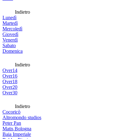
Indietro
Lunedì
Martedì
Mercoledì
Giovedì
Venerdì
Sabato
Domenica
Indietro
Over14
Over16
Over18
Over20
Over30
Indietro
Cocoricò
Altromondo studios
Peter Pan
Matis Bologna
Baia Imperiale