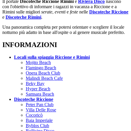
Il portale
Discoteche Riccione Rimini
e
Riviera Disco
nascono
con l'obiettivo di informare i ragazzi in vacanza a Riccione e a
Rimini sulle migliori
serate
,
eventi
e
feste
nelle
Discoteche Riccione
e
Discoteche Rimini
.
Una panoramica completa per potersi orientare e scegliere il locale
notturno più adatto in base all'ospite o al genere musicale preferito.
INFORMAZIONI
Locali sulla spiaggia Riccione e Rimini
Mojito Beach
Flamingo Beach
Opera Beach Club
Malindi Beach Cafe
Beky Bay
Hyper Beach
Samsara Beach
Discoteche Riccione
Peter Pan Club
Villa Delle Rose
Cocoricò
Baia Imperiale
Byblos Club
Bollicine Disco