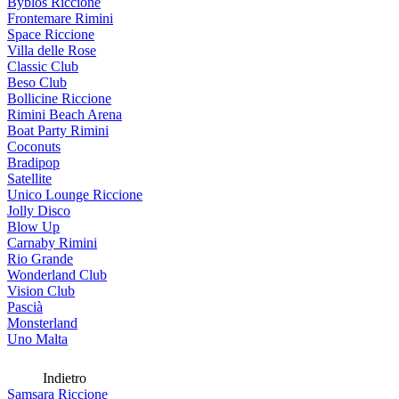
Byblos Riccione
Frontemare Rimini
Space Riccione
Villa delle Rose
Classic Club
Beso Club
Bollicine Riccione
Rimini Beach Arena
Boat Party Rimini
Coconuts
Bradipop
Satellite
Unico Lounge Riccione
Jolly Disco
Blow Up
Carnaby Rimini
Rio Grande
Wonderland Club
Vision Club
Pascià
Monsterland
Uno Malta
Indietro
Samsara Riccione