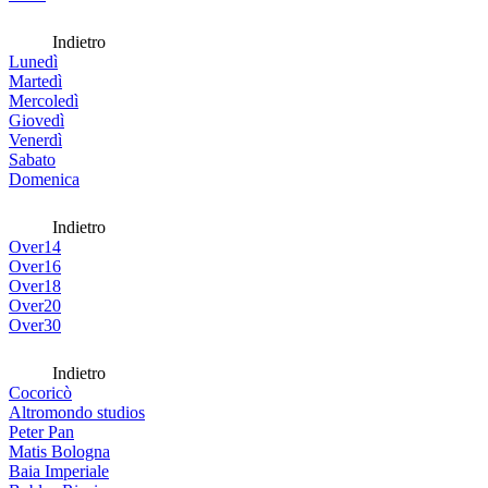
Indietro
Lunedì
Martedì
Mercoledì
Giovedì
Venerdì
Sabato
Domenica
Indietro
Over14
Over16
Over18
Over20
Over30
Indietro
Cocoricò
Altromondo studios
Peter Pan
Matis Bologna
Baia Imperiale