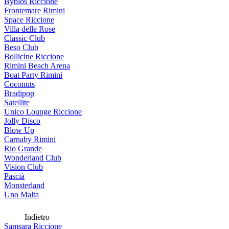
Byblos Riccione
Frontemare Rimini
Space Riccione
Villa delle Rose
Classic Club
Beso Club
Bollicine Riccione
Rimini Beach Arena
Boat Party Rimini
Coconuts
Bradipop
Satellite
Unico Lounge Riccione
Jolly Disco
Blow Up
Carnaby Rimini
Rio Grande
Wonderland Club
Vision Club
Pascià
Monsterland
Uno Malta
Indietro
Samsara Riccione