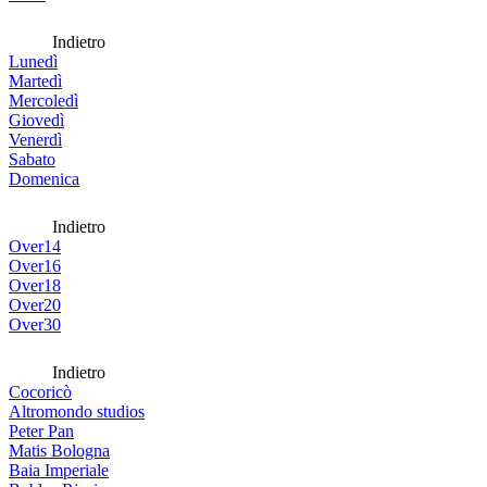
Indietro
Lunedì
Martedì
Mercoledì
Giovedì
Venerdì
Sabato
Domenica
Indietro
Over14
Over16
Over18
Over20
Over30
Indietro
Cocoricò
Altromondo studios
Peter Pan
Matis Bologna
Baia Imperiale