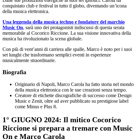
Dalle sue produzioni energiche ai suoi set ipnotici. Carola ha
conquistato club e festival in tutto il globo, diventando un’icona
della musica elettronica.
Una leggenda della musica techno e fondatore del marchio
Music On
, sarà uno dei protagonisti indiscussi di questa serata
memorabile al Cocorico Riccione. La sua visione innovativa della
musica ha rivoluzionato la scena globale.
Con più di vent’anni di carriera alle spalle, Marco è noto per i suoi
set lunghi che trasformano semplici eventi in esperienze
musicalmente straordinarie.
Biografia
Originario di Napoli, Marco Carola ha fatto storia nel mondo
della musica elettronica con le sue creazioni senza tempo.
Creatore di etichette discografiche di successo come Design
Music e Zenit, oltre ad aver pubblicato su prestigiose label
come Minus e Plus 8.
1° GIUGNO 2024: Il mitico Cocorico
Riccione si prepara a tremare con Music
On e Marco Carola