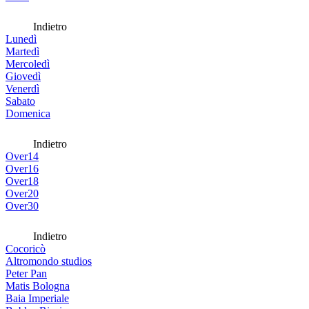
Indietro
Lunedì
Martedì
Mercoledì
Giovedì
Venerdì
Sabato
Domenica
Indietro
Over14
Over16
Over18
Over20
Over30
Indietro
Cocoricò
Altromondo studios
Peter Pan
Matis Bologna
Baia Imperiale