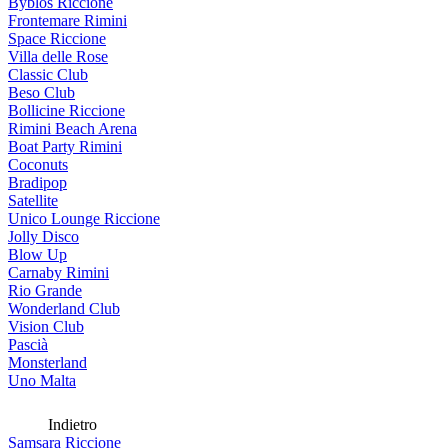
Byblos Riccione
Frontemare Rimini
Space Riccione
Villa delle Rose
Classic Club
Beso Club
Bollicine Riccione
Rimini Beach Arena
Boat Party Rimini
Coconuts
Bradipop
Satellite
Unico Lounge Riccione
Jolly Disco
Blow Up
Carnaby Rimini
Rio Grande
Wonderland Club
Vision Club
Pascià
Monsterland
Uno Malta
Indietro
Samsara Riccione