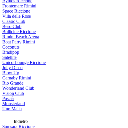
Byblos Riccione
Frontemare Rimini
Space Riccione
Villa delle Rose
Classic Club
Beso Club
Bollicine Riccione
Rimini Beach Arena
Boat Party Rimini
Coconuts
Bradipop
Satellite
Unico Lounge Riccione
Jolly Disco
Blow Up
Carnaby Rimini
Rio Grande
Wonderland Club
Vision Club
Pascià
Monsterland
Uno Malta
Indietro
Samsara Riccione