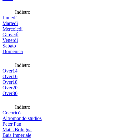
Indietro
Lunedì
Martedì
Mercoledì
Giovedì
Venerdì
Sabato
Domenica
Indietro
Over14
Over16
Over18
Over20
Over30
Indietro
Cocoricò
Altromondo studios
Peter Pan
Matis Bologna
Baia Imperiale