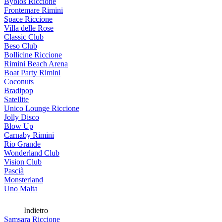
Byblos Riccione
Frontemare Rimini
Space Riccione
Villa delle Rose
Classic Club
Beso Club
Bollicine Riccione
Rimini Beach Arena
Boat Party Rimini
Coconuts
Bradipop
Satellite
Unico Lounge Riccione
Jolly Disco
Blow Up
Carnaby Rimini
Rio Grande
Wonderland Club
Vision Club
Pascià
Monsterland
Uno Malta
Indietro
Samsara Riccione