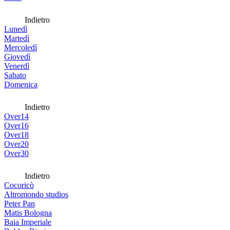
Indietro
Lunedì
Martedì
Mercoledì
Giovedì
Venerdì
Sabato
Domenica
Indietro
Over14
Over16
Over18
Over20
Over30
Indietro
Cocoricò
Altromondo studios
Peter Pan
Matis Bologna
Baia Imperiale