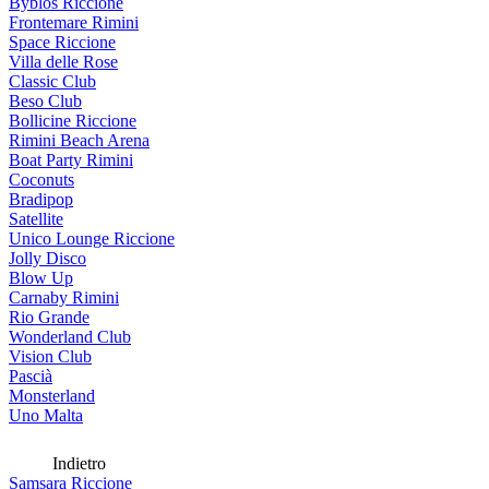
Byblos Riccione
Frontemare Rimini
Space Riccione
Villa delle Rose
Classic Club
Beso Club
Bollicine Riccione
Rimini Beach Arena
Boat Party Rimini
Coconuts
Bradipop
Satellite
Unico Lounge Riccione
Jolly Disco
Blow Up
Carnaby Rimini
Rio Grande
Wonderland Club
Vision Club
Pascià
Monsterland
Uno Malta
Indietro
Samsara Riccione