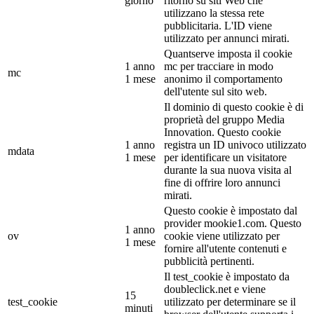
giorno
ritorno su siti Web che
utilizzano la stessa rete
pubblicitaria. L'ID viene
utilizzato per annunci mirati.
Quantserve imposta il cookie
1 anno
mc per tracciare in modo
mc
1 mese
anonimo il comportamento
dell'utente sul sito web.
Il dominio di questo cookie è di
proprietà del gruppo Media
Innovation. Questo cookie
1 anno
registra un ID univoco utilizzato
mdata
1 mese
per identificare un visitatore
durante la sua nuova visita al
fine di offrire loro annunci
mirati.
Questo cookie è impostato dal
provider mookie1.com. Questo
1 anno
ov
cookie viene utilizzato per
1 mese
fornire all'utente contenuti e
pubblicità pertinenti.
Il test_cookie è impostato da
doubleclick.net e viene
15
test_cookie
utilizzato per determinare se il
minuti