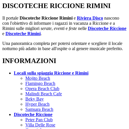
DISCOTECHE RICCIONE RIMINI
Il portale
Discoteche Riccione Rimini
e
Riviera Disco
nascono
con l'obiettivo di informare i ragazzi in vacanza a Riccione e a
Rimini sulle migliori
serate
,
eventi
e
feste
nelle
Discoteche Riccione
e
Discoteche Rimini
.
Una panoramica completa per potersi orientare e scegliere il locale
notturno più adatto in base all'ospite o al genere musicale preferito.
INFORMAZIONI
Locali sulla spiaggia Riccione e Rimini
Mojito Beach
Flamingo Beach
Opera Beach Club
Malindi Beach Cafe
Beky Bay
Hyper Beach
Samsara Beach
Discoteche Riccione
Peter Pan Club
Villa Delle Rose