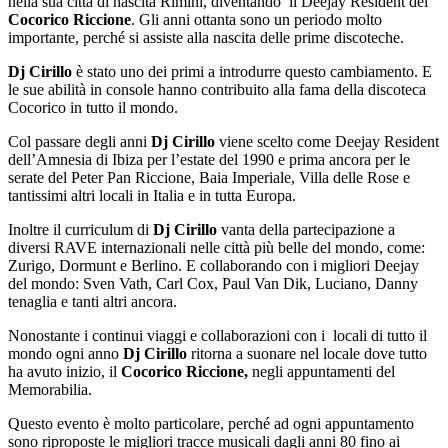
nella sua città di nascita Rimini, diventando il Deejay Resident del
Cocorico Riccione
. Gli anni ottanta sono un periodo molto
importante, perché si assiste alla nascita delle prime discoteche.
Dj Cirillo
è stato uno dei primi a introdurre questo cambiamento. E
le sue abilità in console hanno contribuito alla fama della discoteca
Cocorico in tutto il mondo.
Col passare degli anni
Dj Cirillo
viene scelto come Deejay Resident
dell’Amnesia di Ibiza per l’estate del 1990 e prima ancora per le
serate del Peter Pan Riccione, Baia Imperiale, Villa delle Rose e
tantissimi altri locali in Italia e in tutta Europa.
Inoltre il curriculum di
Dj Cirillo
vanta della partecipazione a
diversi RAVE internazionali nelle città più belle del mondo, come:
Zurigo, Dormunt e Berlino. E collaborando con i migliori Deejay
del mondo: Sven Vath, Carl Cox, Paul Van Dik, Luciano, Danny
tenaglia e tanti altri ancora.
Nonostante i continui viaggi e collaborazioni con i locali di tutto il
mondo ogni anno
Dj Cirillo
ritorna a suonare nel locale dove tutto
ha avuto inizio, il
Cocorico Riccione,
negli appuntamenti del
Memorabilia.
Questo evento è molto particolare, perché ad ogni appuntamento
sono riproposte le migliori tracce musicali dagli anni 80 fino ai