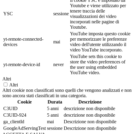
Il cookie YSC è impostato da
Youtube e viene utilizzato per
tenere traccia delle
YSC
sessione
visualizzazioni dei video
incorporati nelle pagine di
Youtube.
YouTube imposta questo cookie
yt-remote-connected-
per memorizzare le preferenze
mai
devices
video dell'utente utilizzando il
video YouTube incorporato.
YouTube sets this cookie to
store the video preferences of
yt-remote-device-id
never
the user using embedded
YouTube video.
Altri
Altri
Altri cookie non classificati sono quelli che vengono analizzati e non
sono ancora stati classificati in una categoria.
Cookie
Durata
Descrizione
C3UID
5 anni
descrizione non disponibile
C3UID-924
5 anni
descrizione non disponibile
ga_clientId
mai
Descrizione non disponibile
GoogleAdServingTest
sessione
Descrizione non disponibile