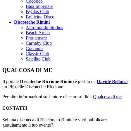
Cocoricò
Baia Imperiale
Byblos Club
Bollicine Disco
Discoteche Rimini
Altromondo Studios
Beach Arena
Frontemare
Carnaby Club
Coconuts
Classic Club
Satellite Club
QUALCOSA DI ME
Il portale
Discoteche Riccione Rimini
è gestito da
Davide Bellucci
,
un PR delle Discoteche Riccione.
Per altre informazioni sull'autore cliccare sul link
Qualcosa di me
CONTATTI
Sei una discoteca di Riccione o Rimini e vuoi pubblicare
gratuitamente il tuo evento?