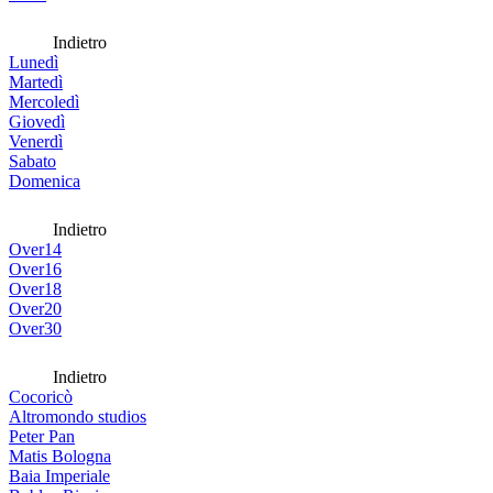
Indietro
Lunedì
Martedì
Mercoledì
Giovedì
Venerdì
Sabato
Domenica
Indietro
Over14
Over16
Over18
Over20
Over30
Indietro
Cocoricò
Altromondo studios
Peter Pan
Matis Bologna
Baia Imperiale