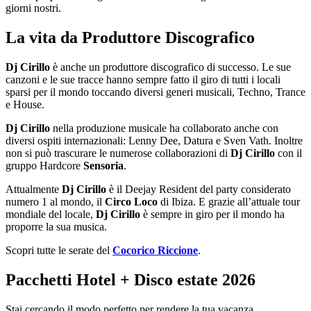
giorni nostri.
La vita da Produttore Discografico
Dj Cirillo
è anche un produttore discografico di successo. Le sue
canzoni e le sue tracce hanno sempre fatto il giro di tutti i locali
sparsi per il mondo toccando diversi generi musicali, Techno, Trance
e House.
Dj Cirillo
nella produzione musicale ha collaborato anche con
diversi ospiti internazionali: Lenny Dee, Datura e Sven Vath. Inoltre
non si può trascurare le numerose collaborazioni di
Dj Cirillo
con il
gruppo Hardcore
Sensoria
.
Attualmente
Dj Cirillo
è il Deejay Resident del party considerato
numero 1 al mondo, il
Circo Loco
di Ibiza. E grazie all’attuale tour
mondiale del locale,
Dj Cirillo
è sempre in giro per il mondo ha
proporre la sua musica.
Scopri tutte le serate del
Cocorico Riccione
.
Pacchetti Hotel + Disco estate 2026
Stai cercando il modo perfetto per rendere la tua vacanza