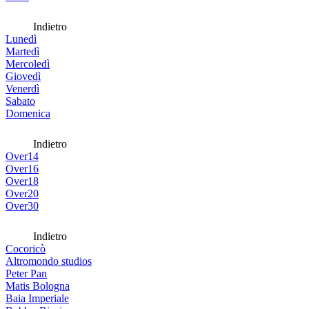
Indietro
Lunedì
Martedì
Mercoledì
Giovedì
Venerdì
Sabato
Domenica
Indietro
Over14
Over16
Over18
Over20
Over30
Indietro
Cocoricò
Altromondo studios
Peter Pan
Matis Bologna
Baia Imperiale