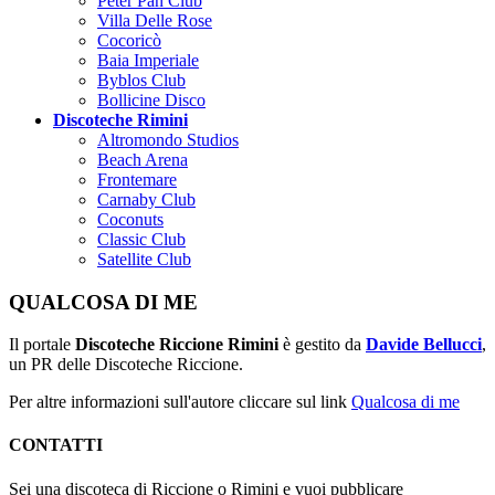
Peter Pan Club
Villa Delle Rose
Cocoricò
Baia Imperiale
Byblos Club
Bollicine Disco
Discoteche Rimini
Altromondo Studios
Beach Arena
Frontemare
Carnaby Club
Coconuts
Classic Club
Satellite Club
QUALCOSA DI ME
Il portale
Discoteche Riccione Rimini
è gestito da
Davide Bellucci
,
un PR delle Discoteche Riccione.
Per altre informazioni sull'autore cliccare sul link
Qualcosa di me
CONTATTI
Sei una discoteca di Riccione o Rimini e vuoi pubblicare