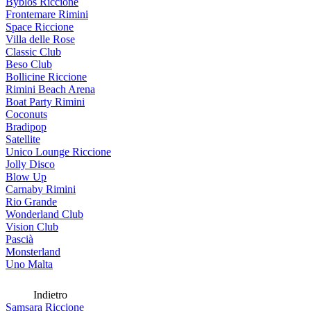
Byblos Riccione
Frontemare Rimini
Space Riccione
Villa delle Rose
Classic Club
Beso Club
Bollicine Riccione
Rimini Beach Arena
Boat Party Rimini
Coconuts
Bradipop
Satellite
Unico Lounge Riccione
Jolly Disco
Blow Up
Carnaby Rimini
Rio Grande
Wonderland Club
Vision Club
Pascià
Monsterland
Uno Malta
Indietro
Samsara Riccione