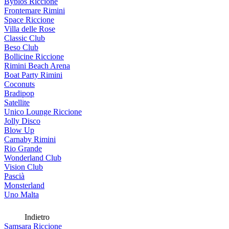
Byblos Riccione
Frontemare Rimini
Space Riccione
Villa delle Rose
Classic Club
Beso Club
Bollicine Riccione
Rimini Beach Arena
Boat Party Rimini
Coconuts
Bradipop
Satellite
Unico Lounge Riccione
Jolly Disco
Blow Up
Carnaby Rimini
Rio Grande
Wonderland Club
Vision Club
Pascià
Monsterland
Uno Malta
Indietro
Samsara Riccione