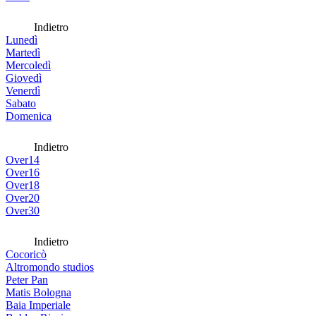
Indietro
Lunedì
Martedì
Mercoledì
Giovedì
Venerdì
Sabato
Domenica
Indietro
Over14
Over16
Over18
Over20
Over30
Indietro
Cocoricò
Altromondo studios
Peter Pan
Matis Bologna
Baia Imperiale