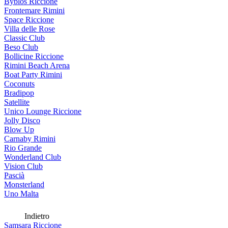
Byblos Riccione
Frontemare Rimini
Space Riccione
Villa delle Rose
Classic Club
Beso Club
Bollicine Riccione
Rimini Beach Arena
Boat Party Rimini
Coconuts
Bradipop
Satellite
Unico Lounge Riccione
Jolly Disco
Blow Up
Carnaby Rimini
Rio Grande
Wonderland Club
Vision Club
Pascià
Monsterland
Uno Malta
Indietro
Samsara Riccione