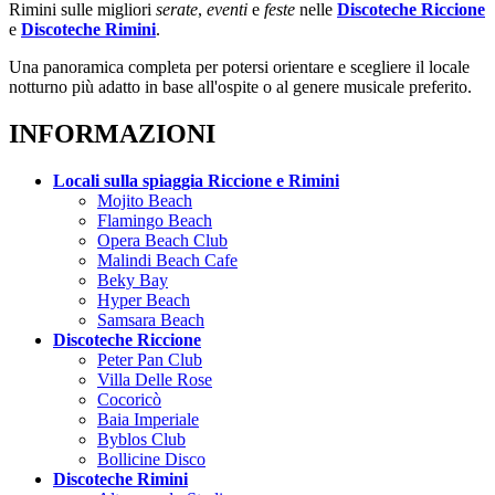
Rimini sulle migliori
serate
,
eventi
e
feste
nelle
Discoteche Riccione
e
Discoteche Rimini
.
Una panoramica completa per potersi orientare e scegliere il locale
notturno più adatto in base all'ospite o al genere musicale preferito.
INFORMAZIONI
Locali sulla spiaggia Riccione e Rimini
Mojito Beach
Flamingo Beach
Opera Beach Club
Malindi Beach Cafe
Beky Bay
Hyper Beach
Samsara Beach
Discoteche Riccione
Peter Pan Club
Villa Delle Rose
Cocoricò
Baia Imperiale
Byblos Club
Bollicine Disco
Discoteche Rimini