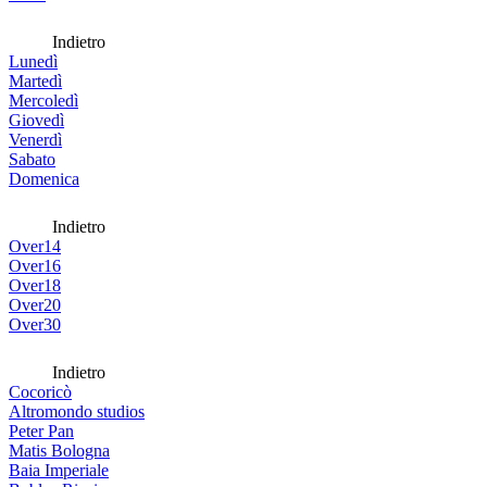
Indietro
Lunedì
Martedì
Mercoledì
Giovedì
Venerdì
Sabato
Domenica
Indietro
Over14
Over16
Over18
Over20
Over30
Indietro
Cocoricò
Altromondo studios
Peter Pan
Matis Bologna
Baia Imperiale