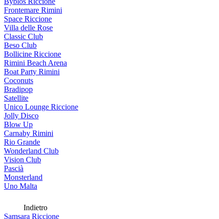
Byblos Riccione
Frontemare Rimini
Space Riccione
Villa delle Rose
Classic Club
Beso Club
Bollicine Riccione
Rimini Beach Arena
Boat Party Rimini
Coconuts
Bradipop
Satellite
Unico Lounge Riccione
Jolly Disco
Blow Up
Carnaby Rimini
Rio Grande
Wonderland Club
Vision Club
Pascià
Monsterland
Uno Malta
Indietro
Samsara Riccione