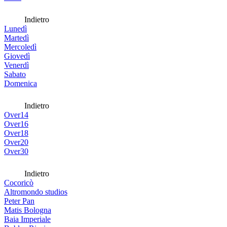
Indietro
Lunedì
Martedì
Mercoledì
Giovedì
Venerdì
Sabato
Domenica
Indietro
Over14
Over16
Over18
Over20
Over30
Indietro
Cocoricò
Altromondo studios
Peter Pan
Matis Bologna
Baia Imperiale