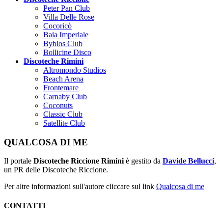
Peter Pan Club
Villa Delle Rose
Cocoricò
Baia Imperiale
Byblos Club
Bollicine Disco
Discoteche Rimini
Altromondo Studios
Beach Arena
Frontemare
Carnaby Club
Coconuts
Classic Club
Satellite Club
QUALCOSA DI ME
Il portale
Discoteche Riccione Rimini
è gestito da
Davide Bellucci
,
un PR delle Discoteche Riccione.
Per altre informazioni sull'autore cliccare sul link
Qualcosa di me
CONTATTI