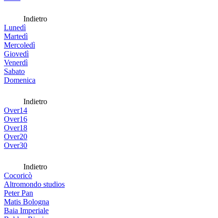
Indietro
Lunedì
Martedì
Mercoledì
Giovedì
Venerdì
Sabato
Domenica
Indietro
Over14
Over16
Over18
Over20
Over30
Indietro
Cocoricò
Altromondo studios
Peter Pan
Matis Bologna
Baia Imperiale