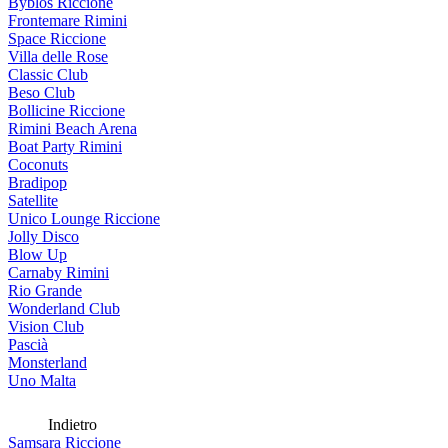
Byblos Riccione
Frontemare Rimini
Space Riccione
Villa delle Rose
Classic Club
Beso Club
Bollicine Riccione
Rimini Beach Arena
Boat Party Rimini
Coconuts
Bradipop
Satellite
Unico Lounge Riccione
Jolly Disco
Blow Up
Carnaby Rimini
Rio Grande
Wonderland Club
Vision Club
Pascià
Monsterland
Uno Malta
Indietro
Samsara Riccione