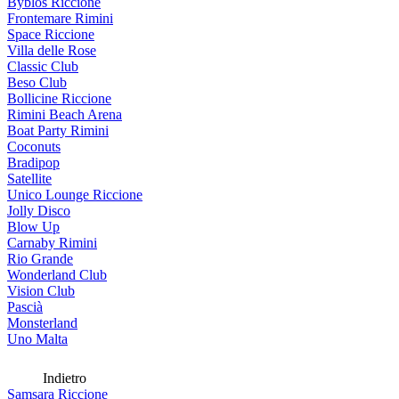
Byblos Riccione
Frontemare Rimini
Space Riccione
Villa delle Rose
Classic Club
Beso Club
Bollicine Riccione
Rimini Beach Arena
Boat Party Rimini
Coconuts
Bradipop
Satellite
Unico Lounge Riccione
Jolly Disco
Blow Up
Carnaby Rimini
Rio Grande
Wonderland Club
Vision Club
Pascià
Monsterland
Uno Malta
Indietro
Samsara Riccione