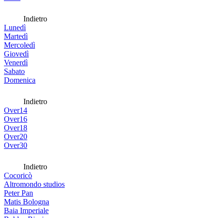
Indietro
Lunedì
Martedì
Mercoledì
Giovedì
Venerdì
Sabato
Domenica
Indietro
Over14
Over16
Over18
Over20
Over30
Indietro
Cocoricò
Altromondo studios
Peter Pan
Matis Bologna
Baia Imperiale