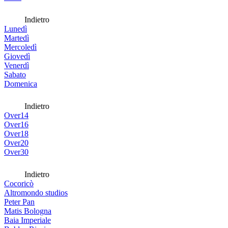
Indietro
Lunedì
Martedì
Mercoledì
Giovedì
Venerdì
Sabato
Domenica
Indietro
Over14
Over16
Over18
Over20
Over30
Indietro
Cocoricò
Altromondo studios
Peter Pan
Matis Bologna
Baia Imperiale