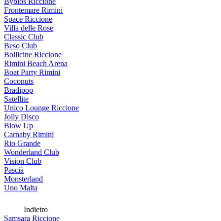
Byblos Riccione
Frontemare Rimini
Space Riccione
Villa delle Rose
Classic Club
Beso Club
Bollicine Riccione
Rimini Beach Arena
Boat Party Rimini
Coconuts
Bradipop
Satellite
Unico Lounge Riccione
Jolly Disco
Blow Up
Carnaby Rimini
Rio Grande
Wonderland Club
Vision Club
Pascià
Monsterland
Uno Malta
Indietro
Samsara Riccione