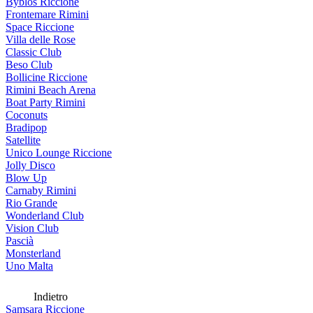
Byblos Riccione
Frontemare Rimini
Space Riccione
Villa delle Rose
Classic Club
Beso Club
Bollicine Riccione
Rimini Beach Arena
Boat Party Rimini
Coconuts
Bradipop
Satellite
Unico Lounge Riccione
Jolly Disco
Blow Up
Carnaby Rimini
Rio Grande
Wonderland Club
Vision Club
Pascià
Monsterland
Uno Malta
Indietro
Samsara Riccione