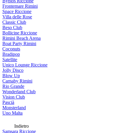
Byblos Riccione
Frontemare Rimini
Space Riccione
Villa delle Rose
Classic Club
Beso Club
Bollicine Riccione
Rimini Beach Arena
Boat Party Rimini
Coconuts
Bradipop
Satellite
Unico Lounge Riccione
Jolly Disco
Blow Up
Carnaby Rimini
Rio Grande
Wonderland Club
Vision Club
Pascià
Monsterland
Uno Malta
Indietro
Samsara Riccione