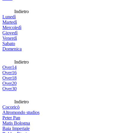
Indietro
Lunedì
Martedì
Mercoledì
Giovedì
Venerdì
Sabato
Domenica
Indietro
Over14
Over16
Over18
Over20
Over30
Indietro
Cocoricò
Altromondo studios
Peter Pan
Matis Bologna
Baia Imperiale