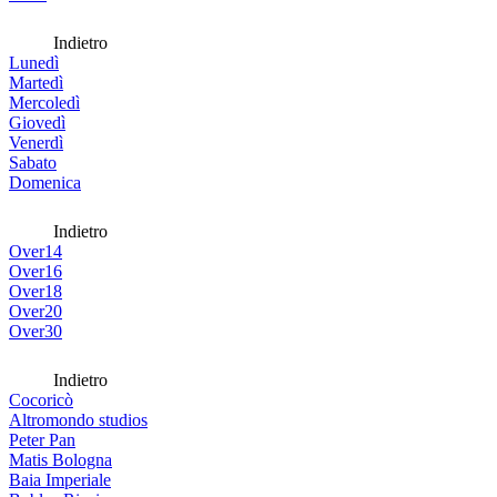
Indietro
Lunedì
Martedì
Mercoledì
Giovedì
Venerdì
Sabato
Domenica
Indietro
Over14
Over16
Over18
Over20
Over30
Indietro
Cocoricò
Altromondo studios
Peter Pan
Matis Bologna
Baia Imperiale