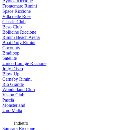
Byblos Riccione
Frontemare Rimini
Space Riccione
Villa delle Rose
Classic Club
Beso Club
Bollicine Riccione
Rimini Beach Arena
Boat Party Rimini
Coconuts
Bradipop
Satellite
Unico Lounge Riccione
Jolly Disco
Blow Up
Carnaby Rimini
Rio Grande
Wonderland Club
Vision Club
Pascià
Monsterland
Uno Malta
Indietro
Samsara Riccione