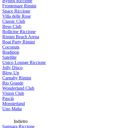
Byblos Riccione
Frontemare Rimini
Space Riccione
Villa delle Rose
Classic Club
Beso Club
Bollicine Riccione
Rimini Beach Arena
Boat Party Rimini
Coconuts
Bradipop
Satellite
Unico Lounge Riccione
Jolly Disco
Blow Up
Carnaby Rimini
Rio Grande
Wonderland Club
Vision Club
Pascià
Monsterland
Uno Malta
Indietro
Samsara Riccione