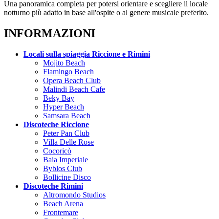
Una panoramica completa per potersi orientare e scegliere il locale
notturno più adatto in base all'ospite o al genere musicale preferito.
INFORMAZIONI
Locali sulla spiaggia Riccione e Rimini
Mojito Beach
Flamingo Beach
Opera Beach Club
Malindi Beach Cafe
Beky Bay
Hyper Beach
Samsara Beach
Discoteche Riccione
Peter Pan Club
Villa Delle Rose
Cocoricò
Baia Imperiale
Byblos Club
Bollicine Disco
Discoteche Rimini
Altromondo Studios
Beach Arena
Frontemare