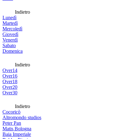
Indietro
Lunedì
Martedì
Mercoledì
Giovedì
Venerdì
Sabato
Domenica
Indietro
Over14
Over16
Over18
Over20
Over30
Indietro
Cocoricò
Altromondo studios
Peter Pan
Matis Bologna
Baia Imperiale