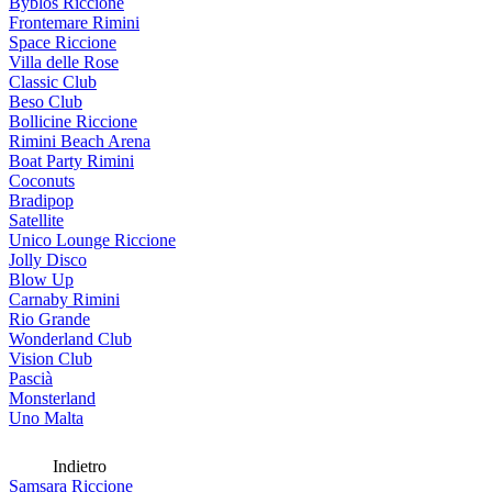
Byblos Riccione
Frontemare Rimini
Space Riccione
Villa delle Rose
Classic Club
Beso Club
Bollicine Riccione
Rimini Beach Arena
Boat Party Rimini
Coconuts
Bradipop
Satellite
Unico Lounge Riccione
Jolly Disco
Blow Up
Carnaby Rimini
Rio Grande
Wonderland Club
Vision Club
Pascià
Monsterland
Uno Malta
Indietro
Samsara Riccione