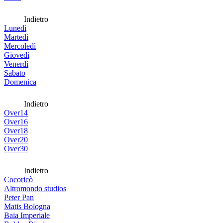
Indietro
Lunedì
Martedì
Mercoledì
Giovedì
Venerdì
Sabato
Domenica
Indietro
Over14
Over16
Over18
Over20
Over30
Indietro
Cocoricò
Altromondo studios
Peter Pan
Matis Bologna
Baia Imperiale