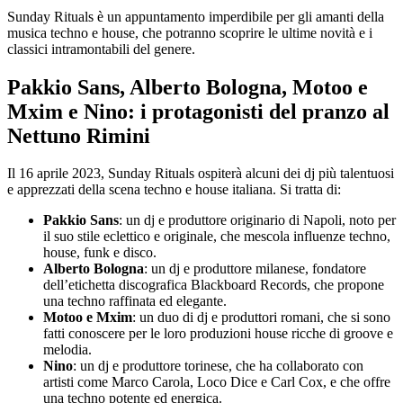
Sunday Rituals è un appuntamento imperdibile per gli amanti della
musica techno e house, che potranno scoprire le ultime novità e i
classici intramontabili del genere.
Pakkio Sans, Alberto Bologna, Motoo e
Mxim e Nino: i protagonisti del pranzo al
Nettuno Rimini
Il 16 aprile 2023, Sunday Rituals ospiterà alcuni dei dj più talentuosi
e apprezzati della scena techno e house italiana. Si tratta di:
Pakkio Sans
: un dj e produttore originario di Napoli, noto per
il suo stile eclettico e originale, che mescola influenze techno,
house, funk e disco.
Alberto Bologna
: un dj e produttore milanese, fondatore
dell’etichetta discografica Blackboard Records, che propone
una techno raffinata ed elegante.
Motoo e Mxim
: un duo di dj e produttori romani, che si sono
fatti conoscere per le loro produzioni house ricche di groove e
melodia.
Nino
: un dj e produttore torinese, che ha collaborato con
artisti come Marco Carola, Loco Dice e Carl Cox, e che offre
una techno potente ed energica.